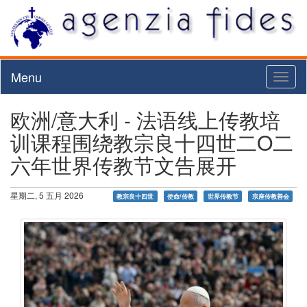
Menu
Toggl
naviga
欧洲/意大利 - 法语线上传教培
训课程围绕教宗良十四世二O二
六年世界传教节文告展开
星期二, 5 五月 2026
教宗良十四世
使命/传教
世界传教节
宗座传教善会