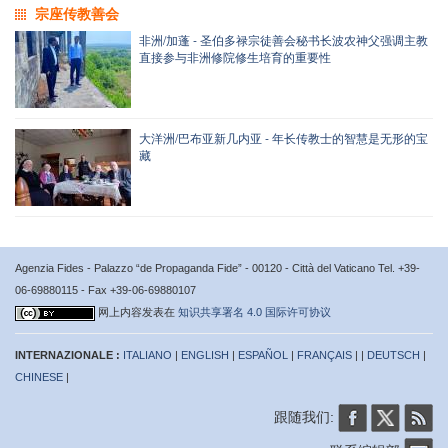
宗座传教善会
非洲/加蓬 - 圣伯多禄宗徒善会秘书长波农神父强调主教
直接参与非洲修院修生培育的重要性
大洋洲/巴布亚新几内亚 - 年长传教士的智慧是无形的宝
藏
Agenzia Fides - Palazzo “de Propaganda Fide” - 00120 - Città del Vaticano Tel. +39-
06-69880115 - Fax +39-06-69880107
网上内容发表在
知识共享署名 4.0 国际许可协议
INTERNAZIONALE :
ITALIANO
|
ENGLISH
|
ESPAÑOL
|
FRANÇAIS
| |
DEUTSCH
|
CHINESE
|
跟随我们: