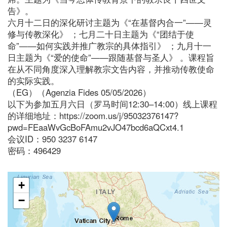
告》。
六月十二日的深化研讨主题为《“在基督内合一”——灵
修与传教深化》 ；七月二十日主题为《“团结于使
命”——如何实践并推广教宗的具体指引》 ；九月十一
日主题为《“爱的使命”——跟随基督与圣人》 。课程旨
在从不同角度深入理解教宗文告内容，并推动传教使命
的实际实践。
（EG）（Agenzia Fides 05/05/2026）
以下为参加五月六日（罗马时间12:30–14:00）线上课程
的详细地址：https://zoom.us/j/95032376147?
pwd=FEaaWvGcBoFAmu2vJO47bcd6aQCxt4.1
会议ID：950 3237 6147
密码：496429
+
−