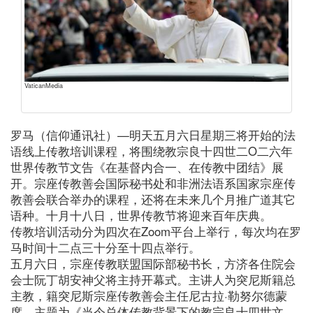
VaticanMedia
罗马（信仰通讯社）—明天五月六日星期三将开始的法
语线上传教培训课程，将围绕教宗良十四世二O二六年
世界传教节文告《在基督内合一、在传教中团结》展
开。宗座传教善会国际秘书处和非洲法语系国家宗座传
教善会联合举办的课程，还将在未来几个月推广道其它
语种。十月十八日，世界传教节将迎来百年庆典。
传教培训活动分为四次在Zoom平台上举行，每次均在罗
马时间十二点三十分至十四点举行。
五月六日，宗座传教联盟国际部秘书长，方济各住院会
会士阮丁胡安神父将主持开幕式。主讲人为突尼斯籍总
主教，籍突尼斯宗座传教善会主任尼古拉·勒努尔德蒙
席。主题为《当今总体传教背景下的教宗良十四世文