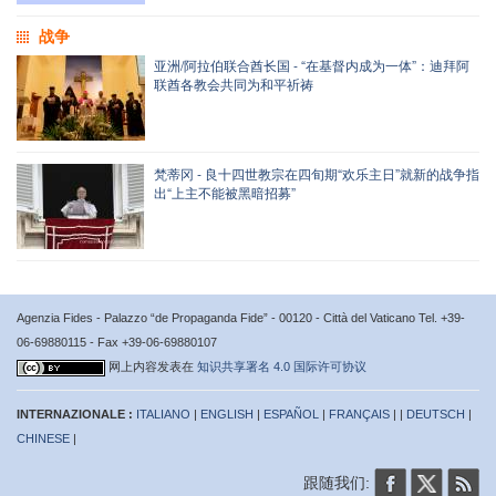
战争
亚洲/阿拉伯联合酋长国 - “在基督内成为一体”：迪拜阿
联酋各教会共同为和平祈祷
梵蒂冈 - 良十四世教宗在四旬期“欢乐主日”就新的战争指
出“上主不能被黑暗招募”
Agenzia Fides - Palazzo “de Propaganda Fide” - 00120 - Città del Vaticano Tel. +39-
06-69880115 - Fax +39-06-69880107
网上内容发表在
知识共享署名 4.0 国际许可协议
INTERNAZIONALE :
ITALIANO
|
ENGLISH
|
ESPAÑOL
|
FRANÇAIS
| |
DEUTSCH
|
CHINESE
|
跟随我们: