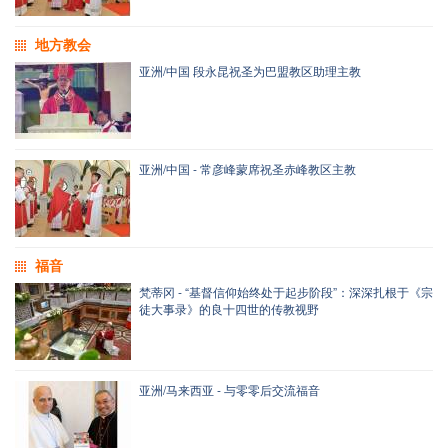
地方教会
亚洲/中国 段永昆祝圣为巴盟教区助理主教
亚洲/中国 - 常彦峰蒙席祝圣赤峰教区主教
福音
梵蒂冈 - “基督信仰始终处于起步阶段”：深深扎根于《宗
徒大事录》的良十四世的传教视野
亚洲/马来西亚 - 与零零后交流福音