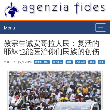
Menu
Toggl
naviga
教宗告诫安哥拉人民：复活的
耶稣也能医治你们民族的创伤
星期日, 19 四月 2026
教宗良十四世
地方教会
福音
危机地区
妖术
战争