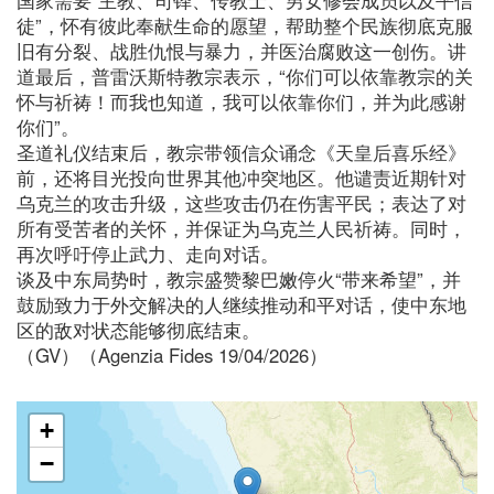
徒”，怀有彼此奉献生命的愿望，帮助整个民族彻底克服
旧有分裂、战胜仇恨与暴力，并医治腐败这一创伤。讲
道最后，普雷沃斯特教宗表示，“你们可以依靠教宗的关
怀与祈祷！而我也知道，我可以依靠你们，并为此感谢
你们”。
圣道礼仪结束后，教宗带领信众诵念《天皇后喜乐经》
前，还将目光投向世界其他冲突地区。他谴责近期针对
乌克兰的攻击升级，这些攻击仍在伤害平民；表达了对
所有受苦者的关怀，并保证为乌克兰人民祈祷。同时，
再次呼吁停止武力、走向对话。
谈及中东局势时，教宗盛赞黎巴嫩停火“带来希望”，并
鼓励致力于外交解决的人继续推动和平对话，使中东地
区的敌对状态能够彻底结束。
（GV）（Agenzia Fides 19/04/2026）
+
−