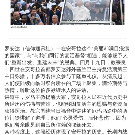
VaticanMedia
罗安达（信仰通讯社）—在安哥拉这个“美丽却满目疮痍
的国家”，与“与我们同行的复活基督”相遇，能够赐予人
们“重新出发、重建未来”的恩典。四月十九日，教宗良
十四世在安哥拉首都罗安达郊外基兰巴主持复活期第三
主日弥撒，十多万名信众参与了隆重礼仪。从清晨起，
人们便陆续向临时祭台所在的广场上聚集，满怀期待与
热情，聆听这位伯多禄继承人的讲话。
讲道中，罗马主教提醒大家，安哥拉人民在近代历史中
所经历的伤痛与苦难，也能够因复活主的恩赐与奇迹而
获得医治。教宗围绕当日福音中讲述的厄玛乌途中的两
位门徒讲解了道理，他们“心灵受伤、满怀悲伤”，因为
他们曾亲眼见到自己所信赖的耶稣死去。
某种程度上，这段经历体现了安哥拉的历史。长期内战