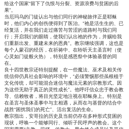
给这个国家“留下了仇恨与分裂、资源浪费与贫困的后
果”。
当厄玛乌的门徒认出与他们同行的神秘旅伴正是耶稣
时，他们内心的创伤便得到了医治。“祂是活生生的、已
经复活，并在我们走过痛苦与苦涩的道路时与我们同
行；开启我们的眼睛，使我们认出祂的作为，并赐给我
们重新出发、重建未来的恩典”。教宗继续强调，这也是
每个人蒙召的经历，在祈祷中、在聆听天主圣言时（使
心灵如门徒般火热），特别是感恩祭中体验基督的同
在。
良十四世教宗还特别提醒，在一些魔法、巫术及相关传
统信仰仍具社会影响的环境中，“必须警惕那些虽根植于
文化传统，却可能混合迷信与魔法元素的宗教形式。因
为这些无助于真正的灵性成长”。他呼吁信众忠于教会教
导、信赖牧者，将目光坚定地注视在耶稣身上。特别是
在圣言与圣体圣事中与主相遇，从而在与基督的结合中
战胜“困扰我们的死亡”、活出复活的生命。
教宗指出，安哥拉的历史及当前仍存在多种形式贫困的
现状，呼唤一个能够同行、倾听子民呼声的教会。这个
国家需要“主教、司铎、传教士、男女修会成员以及平信