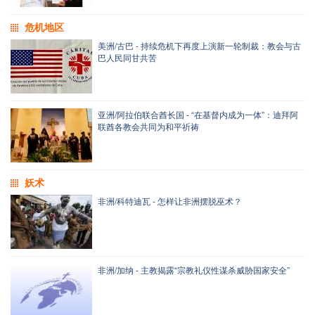
危机地区
美洲/古巴 - 持续危机下再度上演新一轮制裁：教会与古
巴人民同甘共苦
亚洲/阿拉伯联合酋长国 - “在基督内成为一体”：迪拜阿
联酋各教会共同为和平祈祷
妖术
非洲/科特迪瓦 - 怎样让非洲摆脱巫术？
非洲/加纳 - 主教揭露“宗教礼仪性谋杀威胁国家安全”