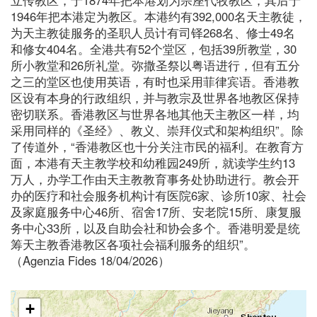
1946年把本港定为教区。本港约有392,000名天主教徒，
为天主教徒服务的圣职人员计有司铎268名、修士49名
和修女404名。全港共有52个堂区，包括39所教堂，30
所小教堂和26所礼堂。弥撒圣祭以粤语进行，但有五分
之三的堂区也使用英语，有时也采用菲律宾语。香港教
区设有本身的行政组织，并与教宗及世界各地教区保持
密切联系。香港教区与世界各地其他天主教区一样，均
采用同样的《圣经》、教义、崇拜仪式和架构组织”。除
了传道外，“香港教区也十分关注市民的福利。在教育方
面，本港有天主教学校和幼稚园249所，就读学生约13
万人，办学工作由天主教教育事务处协助进行。教会开
办的医疗和社会服务机构计有医院6家、诊所10家、社会
及家庭服务中心46所、宿舍17所、安老院15所、康复服
务中心33所，以及自助会社和协会多个。香港明爱是统
筹天主教香港教区各项社会福利服务的组织”。
（Agenzia Fides 18/04/2026）
+