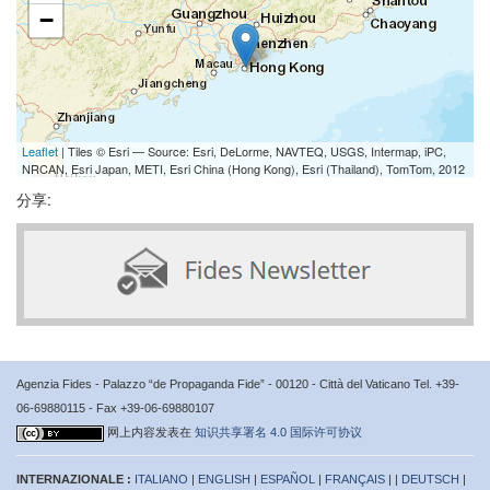
−
Leaflet
| Tiles © Esri — Source: Esri, DeLorme, NAVTEQ, USGS, Intermap, iPC,
NRCAN, Esri Japan, METI, Esri China (Hong Kong), Esri (Thailand), TomTom, 2012
分享:
Agenzia Fides - Palazzo “de Propaganda Fide” - 00120 - Città del Vaticano Tel. +39-
06-69880115 - Fax +39-06-69880107
网上内容发表在
知识共享署名 4.0 国际许可协议
INTERNAZIONALE :
ITALIANO
|
ENGLISH
|
ESPAÑOL
|
FRANÇAIS
| |
DEUTSCH
|