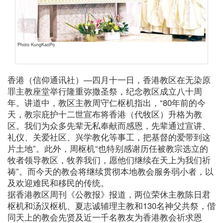
Photo KungKaoPo
香港（信仰通讯社）—四月十一日，香港教区在无染原
罪主教座堂举行隆重弥撒圣祭，纪念教区成立八十周
年。讲道中，教区主教周守仁枢机指出，“80年前的今
天，教宗庇护十二世宣布将香港（代牧区）升格为教
区。我们为众多先辈无私奉献而感恩，先辈通过宣讲、
礼仪、关爱社区、兴学教化等事工，把基督的爱带到这
片土地”。此外，周枢机“也特别感谢历任被教宗选立的
牧者领导教区，牧养我们，愿他们继续在天上为我们祈
祷”。而今天的教会将继续贯彻本地教会服务弱小者，以
及欢迎难民和移民的传统。
据香港教区周刊《公教报》报道，两位荣休主教陈日君
枢机和汤汉枢机、夏志诚辅理主教和130名神父共祭，偕
同天上的教会先贤及近一千名教友为香港教会祈求恩