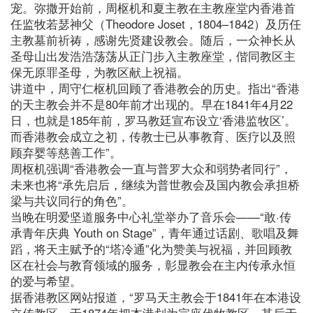
宠。弥撒开始前，周枢机和夏主教在主教座堂内香港首
任监牧若瑟神父（Theodore Joset，1804–1842）及历任
主教墓前祈祷，感谢先贤建设教会。随后，一众神长从
圣母山出发浩浩荡荡从正门步入主教座堂，偕同教区主
保无原罪圣母，为教区献上祝福。
讲道中，周守仁枢机回顾了香港教会的历史。指出“香港
的天主教会并不是80年前才出现的。早在1841年4月22
日，也就是185年前，罗马教廷宣布设立‘香港监牧区’。
而香港教会成立之初，传教士已从事教育、医疗以及照
顾弃婴等慈善工作”。
周枢机强调“香港教会一直与普罗大众和弱势者同行”，
未来也将“承先启后，继续为普世教会及国内教会承担桥
梁与共议同行的角色”。
当晚在明爱坚道服务中心礼堂举办了音乐会——“敢·传
承青年庆典 Youth on Stage”，青年通过话剧、歌唱及舞
蹈，将天主赋予的“塔冷通”化为赞美与祝福，并回顾教
区在社会与教育领域的服务，彰显教会在主内传承永恒
的爱与希望。
据香港教区网站报道，“罗马天主教会于1841年在本港设
立传教区，于1874年把本港划为宗座代牧教区，其后于