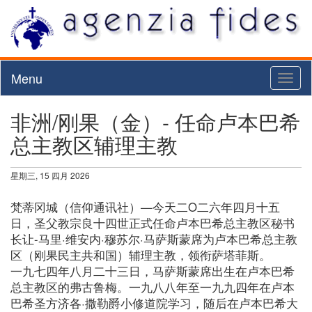
Menu
Toggl
naviga
非洲/刚果（金）- 任命卢本巴希
总主教区辅理主教
星期三, 15 四月 2026
梵蒂冈城（信仰通讯社）—今天二O二六年四月十五
日，圣父教宗良十四世正式任命卢本巴希总主教区秘书
长让-马里·维安内·穆苏尔·马萨斯蒙席为卢本巴希总主教
区（刚果民主共和国）辅理主教，领衔萨塔菲斯。
一九七四年八月二十三日，马萨斯蒙席出生在卢本巴希
总主教区的弗古鲁梅。一九八八年至一九九四年在卢本
巴希圣方济各·撒勒爵小修道院学习，随后在卢本巴希大