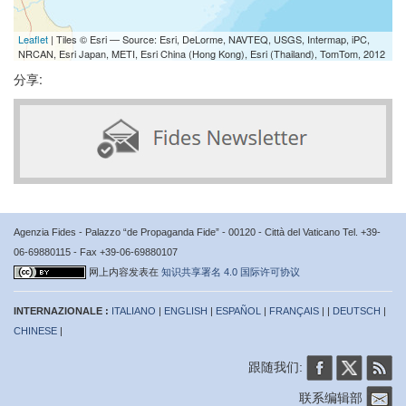
Leaflet
| Tiles © Esri — Source: Esri, DeLorme, NAVTEQ, USGS, Intermap, iPC,
NRCAN, Esri Japan, METI, Esri China (Hong Kong), Esri (Thailand), TomTom, 2012
分享:
Agenzia Fides - Palazzo “de Propaganda Fide” - 00120 - Città del Vaticano Tel. +39-
06-69880115 - Fax +39-06-69880107
网上内容发表在
知识共享署名 4.0 国际许可协议
INTERNAZIONALE :
ITALIANO
|
ENGLISH
|
ESPAÑOL
|
FRANÇAIS
| |
DEUTSCH
|
CHINESE
|
跟随我们:
联系编辑部