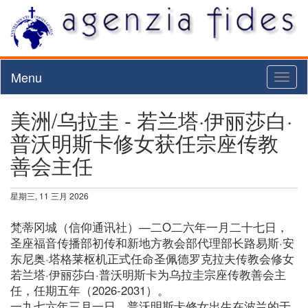
Menu
Toggl
naviga
美洲/乌拉圭 - 若兰塔·伊丽莎白·
普沃明斯卡修女获任宗座传教
善会主任
星期三, 11 三月 2026
梵蒂冈城（信仰通讯社）—二O二六年一月二十七日，
圣座福音传播部初传和新地方教会部代理部长路易斯·安
东尼奥·塔格莱枢机正式任命圣佩德罗克拉夫传教会修女
若兰塔·伊丽莎白·普沃明斯卡为乌拉圭宗座传教善会主
任，任期五年（2026-2031）。
一九七六年三月一日，普沃明斯卡修女出生在波兰的于