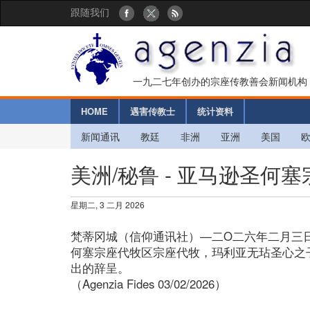
跟随我们
一九二七年创办的宗座传教善会新闻机构
HOME
遇害传教士
统计资料
新闻通讯
教廷
非洲
亚洲
美国
美洲/秘鲁 - 亚马逊圣何
星期二, 3 二月 2026
梵蒂冈城（信仰通讯社）—二O二六年二月三
何塞宗座代牧区宗座代牧，玛利亚无玷圣心之子
出的辞呈。
（Agenzia Fides 03/02/2026）