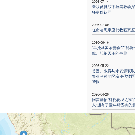
2026-07-14
新牧灵挑战下拉美教会探
铎身份认同
2026-07-09
任命哈恩宗座代牧区宗座
2026-06-16
“马托格罗索善会”在秘鲁
献、弘扬天主的事业
2026-05-22
贫困、教育与水资源获取
鲁亚马孙地区宗座代牧区
警报
2026-04-29
阿雷基帕“科托伦戈之家”
人”拥有了童年所应有的