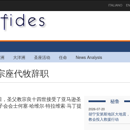
ITALIANO
EN
欧洲
大洋洲
圣座活动
任命
News Analysis
塞宗座代牧辞职
日，圣父教宗良十四世接受了亚马逊圣
秘鲁
会会士何塞·哈维尔·特拉维索·马丁提
2026-07-20
胡宁安第斯地区大地震，
教会投入救援行动