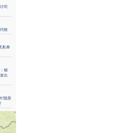
讨司
代牧
无私奉
：秘
发出
的“隐形
爱