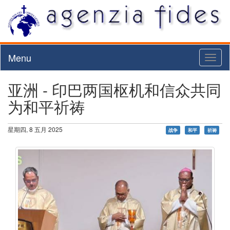
Menu
Toggl
naviga
亚洲 - 印巴两国枢机和信众共同
为和平祈祷
星期四, 8 五月 2025
战争
和平
祈祷