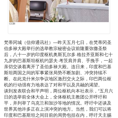
CCBI
梵蒂冈城（信仰通讯社）—昨天五月七日，在梵蒂冈圣
伯多禄大殿举行的选举教宗秘密会议前隆重弥撒圣祭
后，八十一岁的印度枢机奥斯瓦尔多·格拉齐亚斯和七十
九岁的巴基斯坦枢机约瑟夫·考茨肩并肩、手挽手，一起
亲切交谈着离开了圣伯多禄大殿。连日来，印度和巴基
斯坦两国之间的军事紧张局势不断加剧、冲突持续不
断。在此克什米尔争议地区激烈交火之际，印巴两位枢
机的行动强有力地表达了对和平以及共融的渴望。
谈到发表联合和平声明，两位枢机向本社表示，“五月六
日的选举前全体大会上，全体枢机主教团公开呼吁和
平，并列举了乌克兰和加沙等地的情况。呼吁中还谈及
世界其他许多正在上演冲突的地方。当然，我们可以将
印度和巴基斯坦之间目前的局势包括在内，呼吁天主赐