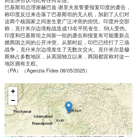
巴基斯坦总理谢赫巴兹·谢里夫发誓要报复印度的袭击，
称印度反过来击落了巴基斯坦的无人机，加剧了人们对
这两个核国家之间发生更广泛冲突的担忧。印度外交部
称，克什米尔边境枪战造成13名平民丧生、59人受伤。
印度和巴基斯坦之间新一轮的袭击和报复有可能重新点
燃两国之间的公开冲突。从那时起，印巴已经打了三场
战争，克什米尔边境发生了无数次交火。克什米尔是穆
斯林占多数地区，从英国独立以来，两国都宣称对这一
地区拥有主权。
（PA）（Agenzia Fides 08/05/2025）
+
−
Leaflet
| Tiles © Esri — Source: Esri, DeLorme, NAVTEQ, USGS, Intermap, iPC,