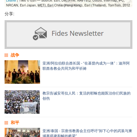
NRCAN, Esri Japan, METI, Esri China (Hong Kong), Esri (Thailand), TomTom, 2012
分享:
战争
亚洲/阿拉伯联合酋长国 - “在基督内成为一体”：迪拜阿
联酋各教会共同为和平祈祷
教宗告诫安哥拉人民：复活的耶稣也能医治你们民族的
创伤
和平
亚洲/泰国 - 宗座传教善会主任呼吁“卸下心中的武装与柬
埔寨搭建和解的桥梁”