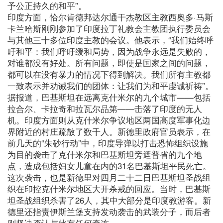
予公正持久的和平”。
印度方面，恰尔肯德邦达尔通干杰教区主教西奥多·马斯
卡兰哈斯刚刚参加了印度拉丁礼教会主教团执行委员会
与其他三十多位印度主教的会议。他表示，“我们始终呼
吁和平：我们呼吁缓和局势，因为战争永远是失败的，
对谁都没有好处。所有问题，即使是国家之间的问题，
都可以在没有暴力的情况下得到解决。我们所有主教都
一致表示并劝诫我们的团体：让我们为和平虔诚祈祷”。
据报道，巴基斯坦在远离克什米尔的九个城市——包括
拉合尔、卡拉奇和拉瓦尔品第——击落了印度的无人
机。印度方面则从克什米尔争议地区两国高度军事化边
界附近的村庄疏散了数千人。新德里政府官员表示，在
前几天的“朱砂行动”中，印度导弹以打击恐怖组织设施
为目的袭击了克什米尔和巴基斯坦旁遮普省的九个地
点，造成包括妇女儿童在内的31名巴基斯坦平民死亡。
这次袭击，也是新德里对四月二十二日巴基斯坦圣战组
织在印控克什米尔地区大开杀戒的回应。当时，巴基斯
坦圣战组织杀害了26人，其中大部分是印度教游客。新
德里还指责伊斯兰堡支持发动袭击的武装分子，而后者
则坚决否认与此有任何牵连。