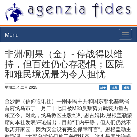
Menu
Toggl
naviga
非洲/刚果（金）- 停战得以维
持，但百姓仍心存恐惧；医院
和难民境况最为令人担忧
星期二, 4 二月 2025
战争
主教
难民
金沙萨（信仰通讯社）—刚果民主共和国东部北基武省
首府戈马市于一月二十七日被M23反叛势力武装力量占
领至今。对此，戈马教区主教维利·恩古姆比·恩根盖勒蒙
席向本社发表评论指出，目前“市内平静，但人们仍然不
敢离开家园，因为安全没有完全保障可言”。恩根盖勒主
教强调，“大部分学校仍处于关闭状态，这也是因为许多