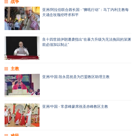
战争
亚洲/阿拉伯联合酋长国 - “狮吼行动”：马丁内利主教每
天诵念玫瑰经呼求和平
良十四世就伊朗遭袭指出“在暴力升级为无法挽回的深渊
前必须加以制止”
主教
亚洲/中国 段永昆祝圣为巴盟教区助理主教
亚洲/中国 - 常彦峰蒙席祝圣赤峰教区主教
难民