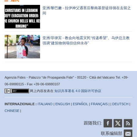
亚洲/黎巴嫩 - 拉伊神父遇害后黎南基督徒徘徊在去留之
间
亚洲/菲律宾 - 教会向地震灾民“传递希望”、乌伊总主教
强调“建筑物倒塌但信仰永存”
Agenzia Fides - Palazzo “de Propaganda Fide” - 00120 - Città del Vaticano Tel. +39-
06-69880115 - Fax +39-06-69880107
网上内容发表在
知识共享署名 4.0 国际许可协议
INTERNAZIONALE :
ITALIANO
|
ENGLISH
|
ESPAÑOL
|
FRANÇAIS
| |
DEUTSCH
|
CHINESE
|
跟随我们:
联系编辑部