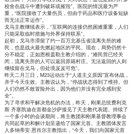
校舍在战斗中遭到破坏或摧毁”。医院的情况最为严
重，“医院接收了大量伤员，但由于药品和医疗设备短缺
而无法正常运作”。
戈马主教继续表示，“互联网的连接仍然困难重重，人们
只能采取临时措施与外界保持联系”。
起初，戈马市滞留了约一百万北基伍省流离失所的难
民，也是战火最先燃起地区的平民。现在，局势仍然十
分不稳定，正如恩根盖勒主教介绍的，“难民营已经关
闭，流离失所的人可以返回原籍村庄。无法返回的人则
继续留在戈马，但处境岌岌可危”。
昨天二月三日，M23运动出于“人道主义原因”宣布休战，
并于今天生效。主教说认为，“停战状态得到了维持。但
人们仍然不敢冒险外出，因为他们并没有完全感到安
全”。
为了寻求和平解决危机的办法，昨天，刚果总统费利克
斯·齐塞凯迪在首都金沙萨接见了天主教代表团。持续了
一个多小时的会谈期间，将主教团和刚果基督教理事会
共同起草的和解计划呈递给了国家元首。主教团体发言
人多纳蒂安·恩肖尔主教指出，“今天，我们向国家元首