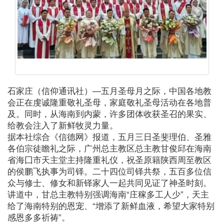
石家庄（信仰通讯社）—五月圣母月之际，中国各地教
会正在虔诚隆重敬礼圣母，家庭敬礼圣母活动在各地普
及。同时，从海南到内蒙，许多团体收获圣召的果实、
给教会注入了新鲜牧灵力量。
据本社综合《信德网》报道，五月三日圣斐理伯、圣雅
各伯宗徒瞻礼之际，广州总主教区总主教甘俊邱在海南
省海囗市天主堂主持隆重礼仪，祝圣原籍陕西周至教区
的侯鹏飞执事为司铎。二十四位司铎共祭，五百多位信
众与修士、修女和新铎家人一起共同见证了神圣时刻。
讲道中，甘总主教特别强调海南“庄稼多工人少”，天主
给了海南特别的恩宠、“增添了新鲜血液，希望大家特别
感恩多多祈祷”。