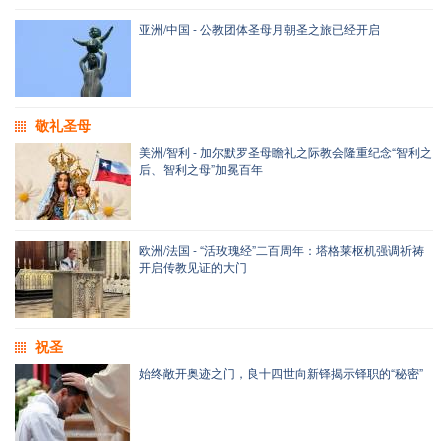
亚洲/中国 - 公教团体圣母月朝圣之旅已经开启
敬礼圣母
美洲/智利 - 加尔默罗圣母瞻礼之际教会隆重纪念“智利之
后、智利之母”加冕百年
欧洲/法国 - “活玫瑰经”二百周年：塔格莱枢机强调祈祷
开启传教见证的大门
祝圣
始终敞开奥迹之门，良十四世向新铎揭示铎职的“秘密”