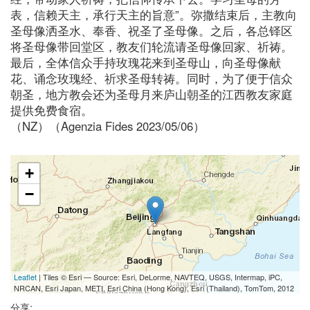
表，信赖天主，承行天主的旨意”。弥撒结束后，主教向
圣母像洒圣水、奉香、祝圣了圣母像。之后，各总铎区
将圣母像带回堂区，教友们轮流请圣母像回家、祈祷。
最后，全体信众手持玫瑰花来到圣母山，向圣母像献
花、诵念玫瑰经、祈求圣母转祷。同时，为了便于信众
朝圣，地方教会还为圣母月来庐山朝圣的江西教友家庭
提供免费食宿。
（NZ）（Agenzia Fides 2023/05/06）
+
−
Leaflet
| Tiles © Esri — Source: Esri, DeLorme, NAVTEQ, USGS, Intermap, iPC,
NRCAN, Esri Japan, METI, Esri China (Hong Kong), Esri (Thailand), TomTom, 2012
分享: