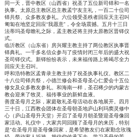
同一天，晋中教区（山西省）祝圣了五位新司铎和一名
执事。太原总主教区总主教孟宁友主礼，一百二十位司
铎共祭、众多教友参礼。六位领受圣秩者回应天主召叫
匍匐在地坚定回应“我愿意”，令全场震撼。五月十三日
法蒂玛圣母瞻礼之际，孟主教还将主持太原教区晋铎仪
式。
临沂教区（山东省）房兴耀主教主持了两位教区执事晋
铎典礼。一千多名信众参与了疫情封闭三年后的盛大祝
圣司铎仪式。新铎纷纷表示，未来福传路上将竭尽全力
回应天主召叫。
呼和浩特教区孟青录主教主持了祝圣执事礼仪。教区二
十八位司铎共祭，小德兰修会和圣母圣心仁爱会十五位
修女及众多教友参礼。和海南一样，圣召稀少的内蒙古
教会迎来了牧灵、福传事业的新鲜血液。
善度圣母月之际，家庭敬礼圣母活动在各地展开。四月
三十日，江西教会团体在圣母朝圣地庐山利玛窦灵修中
心（庐山圣母升天堂）开启了圣母月朝圣暨迎圣母像回
家活动。礼仪中，大家共同回顾了圣母月的来历，特别
是“在圣母月迎圣母像回家，是希望教友们在家勤念玫瑰
经，带动家人祈祷，把信仰传承下去。学习圣母的芳