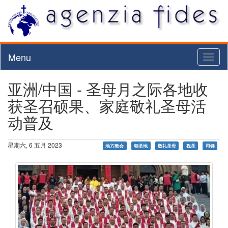
Menu
Toggl
naviga
亚洲/中国 - 圣母月之际各地收
获圣召硕果、家庭敬礼圣母活
动普及
星期六, 6 五月 2023
地方教会
朝圣地
敬礼圣母
祝圣
司铎