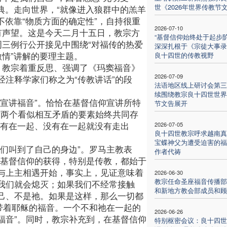
世《2026年世界传教节
恩典。走向世界，“就像进入狼群中的羔羊
不依靠“物质方面的确定性”，自持很重
2026-07-10
有声望。这是今天二月十五日，教宗方
“基督信仰始终处于起步阶
周三例行公开接见中围绕“对福传的热爱
深深扎根于《宗徒大事录
激情”讲解的要理主题。
良十四世的传教视野
，教宗着重反思、强调了《玛窦福音》
2026-07-09
注释学家们称之为“传教讲话”的段
法语地区线上研讨会第三
。
续围绕教宗良十四世世界
宣讲福音”。恰恰在基督信仰宣讲所特
节文告展开
”这两个看似相互矛盾的要素始终共同存
没有在一起、没有在一起就没有走出
2026-07-05
良十四世教宗呼求越南真
宝蝶神父为遭受迫害的福
们叫到了自己的身边”。罗马主教表
作者代祷
何基督信仰的获得，特别是传教，都始于
与上主相遇开始，事实上，见证意味着
2026-06-30
教宗任命圣座福音传播部
我们就会熄灭；如果我们不经常接触
和新地方教会部成员和顾
己、不是祂。如果是这样，那么一切都
带着耶稣的福音。一个不和祂在一起的
2026-06-26
福音”。同时，教宗补充到，在基督信仰
特别枢密会议：良十四世