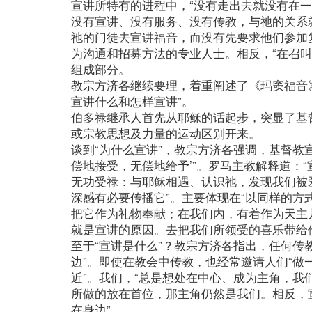
宣讲所特有的进程中，“没有走出去就没有在
没有宣讲、没有服务、没有传教，与祂的关系
祂的门徒去宣讲福音，而没有先要求他们参加
为沟通和招募方法的专业人士。相反，“在召
组成部分。
教宗方济各继续要理，着重阐述了《玛窦福音》
宣讲什么和怎样宣讲”。
伯多禄继承人首先从耶稣的话起步，突显了基
或宗教思想及力量的运动区别开来。
谈到“为什么宣讲”，教宗方济各强调，基督教
偿地接受，无偿地给予’”。罗马主教解释道：
无功受禄：与耶稣相遇、认识祂，发现我们被
深感有必要传播它”。主要体现在“以同样的
把它作为礼物奉献；在我们内，有着作为天主
就是宣讲的原因。去把我们所领受的喜乐带给
至于“宣讲是什么”？教宗方济各指出，任何传
边”。即使在教会中传教，也经常邀请人们“做
近”。我们，“总是想处在中心、成为主角，
所做的放在首位，那主角仍然是我们。相反，
在身边”。