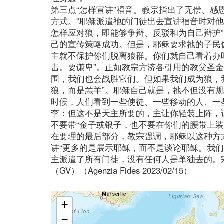
第三点“怎样宣讲”福音。教宗指出了无偿、
方式。“耶稣派遣祂的门徒出去宣讲福音时对他
怎样应对狼，即能够争辩、反驳和为自己辩护
己的宣传策略成功。但是，耶稣要求祂的子民
主就不保护你们脱离狼群。你们就自己看着办
击。要谦卑”。正如教宗方济各引用的教父圣
围，我们也会战胜它们。但如果我们成为狼，
狼，而是羔羊”。耶稣自己就是，祂不但没有规
时候，人们看到一些使徒、一些移动的人、一
李：但这不是天主所要的，主让你轻装上阵，
不要带“金子或银子，也不要在你们的腰带上
在要理的最后部分，教宗强调，耶稣以这种方
讲“更多的是展示耶稣，而不是谈论耶稣。我
主派遣了所有门徒，没有任何人是单独去的。
（GV）（Agenzia Fides 2023/02/15）
+
−