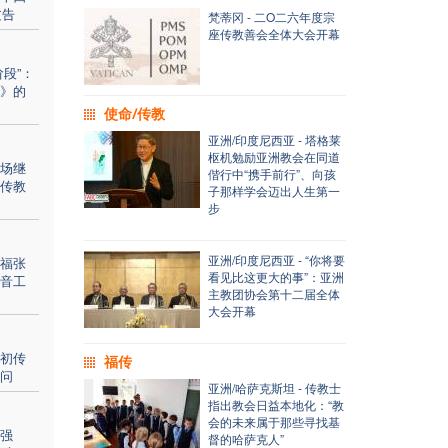
文告
梵蒂冈 - 二O二六年度宗
座传教善会全体大会开幕
段”：
》的
使命/传教
亚洲/印度尼西亚 - 塔格莱
枢机勉励亚洲教会在同道
场继
偕行中“携手前行”、向孩
传教
子那样学会迈出人生第一
步
亚洲/印度尼西亚 - “你将要
福张
看见比这更大的事”：亚洲
音工
主教团协会第十二届全体
大会开幕
初传
福传
问
亚洲/哈萨克斯坦 - 传教士
指出教会日益本地化：“教
会的未来属于那些寻找基
强
督的哈萨克人”