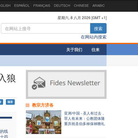
GLISH
ESPAÑOL
FRANÇAIS
DEUTSCH
CHINESE
ARABIC
星期六, 8 八月 2026 [GMT +1]
搜索
在网站内搜索
关于我们
往来
入狼
传
福音
教宗方济各
亚洲/中国 - 圣人有过去，
罪人有未来：公教团体隆
重庆祝圣伯多禄保禄瞻礼
的线
十四