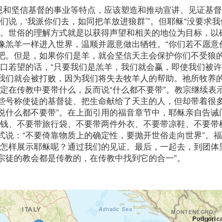
感恩和坚信基督的事业等特点，应该塑造和推动宣讲、见证基
们说，‘我派你们去，如同把羊放进狼群’”。但耶稣“没要求
”。世俗的理解方式就是以获得声望和相关的地位为目标，以
像羔羊一样进入世界，温顺并愿意做出牺牲。“你们若不愿意
吧。但是，如果你们是羊，就会坚信天主会保护你们不受狼
金口若望的话，“只要我们是羔羊，我们就会赢，即使我们被
我们就会被打败，因为我们将失去牧羊人的帮助。祂所牧养
定在传教中要带什么，反而说“什么都不要带”。教宗继续表示
些号称使徒的基督徒、把生命献给了天主的人，但却带着很
说什么都不要带”。在上面引用的福音章节中，耶稣亲自告诫
装钱、不要带旅行袋、不要带两件外衣、不要带凉鞋、不要带
式说：“不要倚靠物质上的确定性，要抛开世俗走向世界”。
们怎样展示耶稣呢？通过我们的见证。最后，一起去，到团体
宗徒的教会都是传教的，在传教中找到它的合一”。