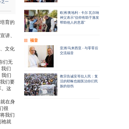
务之一
欧洲/奥地利 - 卡尔·瓦尔纳
神父表示“信仰有助于激发
是培育的
帮助他人的意愿”
要宣讲、
福音
治、文化
亚洲/马来西亚 - 与零零后
交流福音
你们无
，我们
，我们
教宗告诫安哥拉人民：复
求我们要
活的耶稣也能医治你们民
族的创伤
享。这
主就在身
们很
果将我们
到祂就