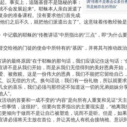
一起。事实上，追随基督不是隐秘的事：
调“传教不是教会众多任
而是她存在的理由”
就不会发展起来”。耶稣本人亲自派遣了
复杂的准备课程。没有要求他们首先成
叫他们之后不久，就把他们派遣出去了”。这意味着传教经验
中记载的耶稣的“传教讲话”中所指出的“三点”，即“为什么
督交给祂的门徒的使命中所特有的“基因”，并将其与推动政
宣讲的最终原因“在于耶稣的那句话，我们应该记住这句话：‘
“宣讲不是从我们开始，而是从我们无偿得到的美好恩典开始
爱、被救赎。这是一份伟大的恩典，我们不能把它留给自己
方式、以无偿的方式。换句话说：我们有一份礼物，所以就要
儿女的喜乐，我们必须与那些还不知道这一切的兄弟姐妹分
他人”。
教活动的首要和一成不变的“内容”是向所有人重复和见证“天
一些事情，这很好”。但要向世界指出的主要现实是，“祂离我
我们更倾向于做而不是让自己被塑造，说而不是听。但是，如
宣讲必须将天主放在首位，并让其他人有机会接纳祂、意识