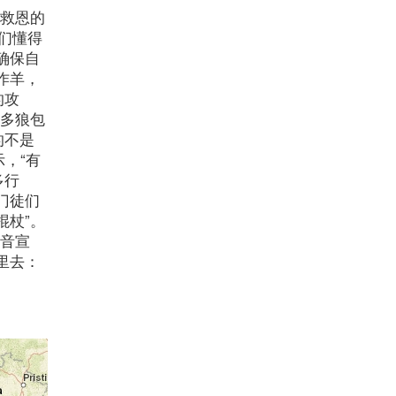
督救恩的
我们懂得
确保自
作羊，
的攻
许多狼包
的不是
，“有
多行
门徒们
棍杖”。
福音宣
里去：