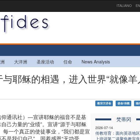
ITALIANO
EN
欧洲
大洋洲
圣座活动
任命
News Analysis
源于与耶稣的相遇，进入世界“就像羊
教宗方济各
使命/传教
福
信仰通讯社）—宣讲耶稣的福音不是基
梵蒂冈
自己力量的“业绩”。宣讲“源于与耶稣
2026-07-14
”。每一个真正的使徒事业，“我们都是宣
传教培育：面向英语地区
而不是我们自己”，因着感恩“无功受
上培训第二讲聚焦教宗良