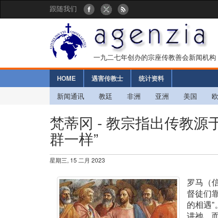
跟随我们
一九二七年创办的宗座传教善会新闻机构
HOME
遇害传教士
统计资料
新闻通讯
教廷
非洲
亚洲
美国
梵蒂冈 - 教宗指出传教
群一样”
星期三, 15 二月 2023
罗马（
督徒们靠
的相遇
讲祂，