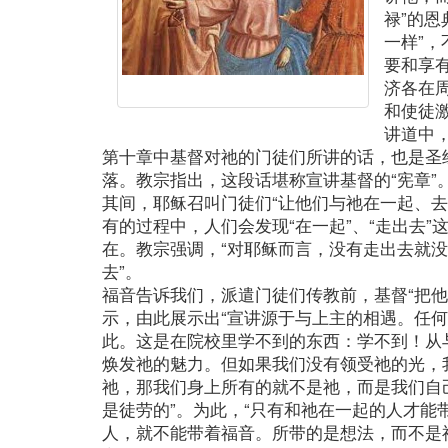
禄”的
一样”，
要和享
济各在
和使徒
讲道中
第十章中基督对祂的门徒们所讲的话，也是圣经
落。教宗指出，这段话堪称宣讲基督的“宪章”
其间，耶稣召叫门徒们“让他们与祂在一起、去
有的过程中，人们会发现“在一起”、“走出去
在。教宗强调，“对耶稣而言，没有走出去就
去”。
福音告诉我们，派遣门徒们传教前，基督“把他
示，由此展示出“宣讲源于与上主的相遇。任
此。这是在院校里学不到的东西：学不到！从
焕发祂的魅力。但如果我们没有领受祂的光，
祂，那我们身上所有的就不是祂，而是我们自
是徒劳的”。为此，“只有和祂在一起的人才能
人，就不能带着福音。所带的是想法，而不是