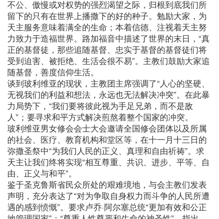
不公、傲慢或对权势的强烈渴望之际，归根到底我们所
留下的只有在世界上播撒下的好的种子。勉励大家，为
天主服务意味着满全的生命；本着信德、注视着天主努
力致力于造福世界。路加福音中描述了世界的末日，“真
正的基督徒，那些追随基督、忠实于基督的基督徒们将
受到迫害、被拒绝、生活会很不易”。主教们鼓励大家追
随基督，善度信仰生活。
谈到玻利维亚的现状，主教团主席强调了“人心的坚硬、
无视我们的利益和想法，永远也无法解决冲突”。在此暴
力局势下，“我们要将彼此视为手足兄弟，而不是敌
人”；要寻求和平方式解决煎熬着整个国家的冲突。
玻利维亚男女修会会士大会邀请全国修会团体以及所属
的社会、医疗、教育机构和堂区等，在十一月十三日的
弥撒圣祭中“为我们人民的正义、真理和自由祈祷”。求
天主让我们终将实现“相互尊重、共识、进步、平等、自
由、正义与和平”。
鉴于圣克鲁斯省民众所处的艰难境地，与会主教们发表
声明，充分表达了“对为争取自身权力而斗争的人民所遭
遇的感到愤慨”。要求卢乔·阿尔塞总统“更加有效和公正
地管理国家”；“尊重人性尊严和生命的神圣性”。指出，