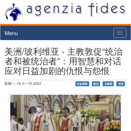
Menu
Toggl
naviga
美洲/玻利维亚 - 主教敦促“统治
者和被统治者”：用智慧和对话
应对日益加剧的仇恨与怨恨
星期一, 14 十一月 2022
社会局势
政治
主教团
对话