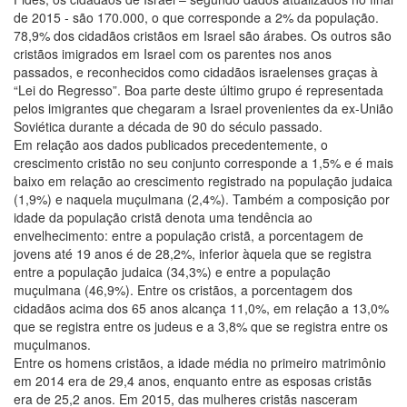
de 2015 - são 170.000, o que corresponde a 2% da população.
78,9% dos cidadãos cristãos em Israel são árabes. Os outros são
cristãos imigrados em Israel com os parentes nos anos
passados, e reconhecidos como cidadãos israelenses graças à
“Lei do Regresso”. Boa parte deste último grupo é representada
pelos imigrantes que chegaram a Israel provenientes da ex-União
Soviética durante a década de 90 do século passado.
Em relação aos dados publicados precedentemente, o
crescimento cristão no seu conjunto corresponde a 1,5% e é mais
baixo em relação ao crescimento registrado na população judaica
(1,9%) e naquela muçulmana (2,4%). Também a composição por
idade da população cristã denota uma tendência ao
envelhecimento: entre a população cristã, a porcentagem de
jovens até 19 anos é de 28,2%, inferior àquela que se registra
entre a população judaica (34,3%) e entre a população
muçulmana (46,9%). Entre os cristãos, a porcentagem dos
cidadãos acima dos 65 anos alcança 11,0%, em relação a 13,0%
que se registra entre os judeus e a 3,8% que se registra entre os
muçulmanos.
Entre os homens cristãos, a idade média no primeiro matrimônio
em 2014 era de 29,4 anos, enquanto entre as esposas cristãs
era de 25,2 anos. Em 2015, das mulheres cristãs nasceram