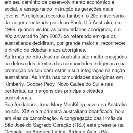
em seu caminho de desenvolvimento econômico e
social, e assegurando instrução às gerações mais
jovens. A religiosa recordou também o 20o aniversário
da viagem realizada por João Paulo II à Austrália, em
1986, quando visitou as comunidades aborígines, e o
40o aniversário (em 2007) do referendo em que os
australianos decidiram, por grande maioria, reconhecer
o direito de cidadania aos aborígines.
As Irmãs de São José na Austrália são muito engajadas
na defesa dos direitos das comunidades indígenas e na
promoção de seu bem-estar e sua integração na nação
australiana. As irmãs nas comunidades aborígines em
Kimberly, Coober Pedy, Novo Galles do Sul e nas
periferias, às margens das principais cidades
australianas.
Sua fundadora, Irmã Mary MacKillop, viveu na Austrália
no séc. XIX e é a primeira australiana beatificada, hoje
em vias de canonização. A congregação das Irmãs de
São José do Sagrado Coração (RSJ) está presente na
Oceania, na América Latina, África e Ásia. (PA)