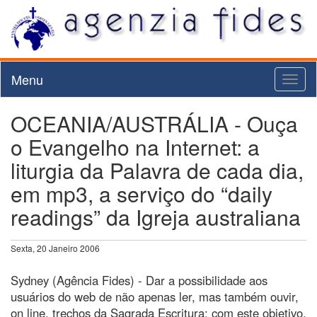
Menu
Toggl
naviga
OCEANIA/AUSTRÁLIA - Ouça
o Evangelho na Internet: a
liturgia da Palavra de cada dia,
em mp3, a serviço do “daily
readings” da Igreja australiana
Sexta, 20 Janeiro 2006
Sydney (Agência Fides) - Dar a possibilidade aos
usuários do web de não apenas ler, mas também ouvir,
on line, trechos da Sagrada Escritura: com este objetivo,