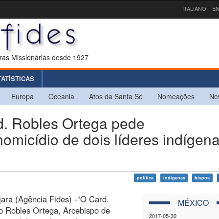
ITALIANO
EN
ras Missionárias desde 1927
TATÍSTICAS
Europa
Oceania
Atos da Santa Sé
Nomeações
Ne
 Robles Ortega pede
omicídio de dois líderes indígen
política
indígenas
bispos
ara (Agência Fides) -“O Card.
MÉXICO
o Robles Ortega, Arcebispo de
2017-05-30