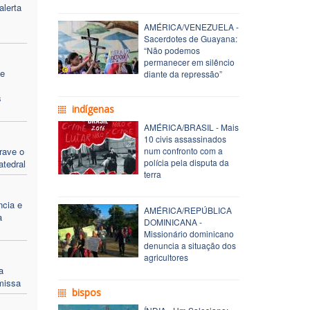
alerta
AMÉRICA/VENEZUELA -
Sacerdotes de Guayana:
“Não podemos
permanecer em silêncio
de
diante da repressão”
s
indígenas
AMÉRICA/BRASIL - Mais
10 civis assassinados
rave o
num confronto com a
polícia pela disputa da
atedral
terra
ncia e
AMÉRICA/REPÚBLICA
a
DOMINICANA -
Missionário dominicano
denuncia a situação dos
agricultores
a
missa
bispos