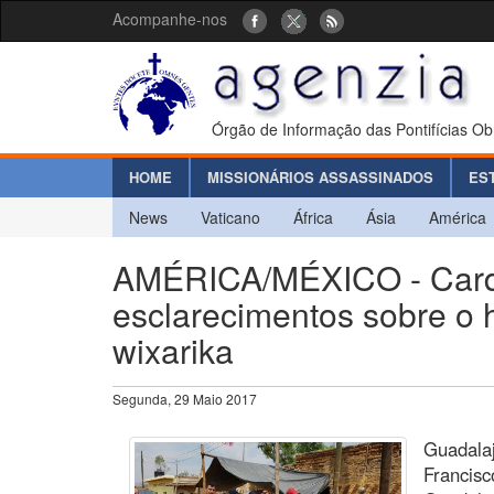
Acompanhe-nos
Órgão de Informação das Pontifícias Ob
HOME
MISSIONÁRIOS ASSASSINADOS
ES
News
Vaticano
África
Ásia
América
AMÉRICA/MÉXICO - Card.
esclarecimentos sobre o h
wixarika
Segunda, 29 Maio 2017
Guadalaj
Francisc