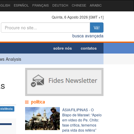
GLISH
ESPAÑOL
FRANÇAIS
DEUTSCH
CHINESE
ARABIC
Quinta, 6 Agosto 2026 [GMT +1]
Vá!
busca avançada
sobre nós
contatos
ws Analysis
as
política
violência
ÁSIA/FILIPINAS - O
Bispo de Marawi: “Apelo
em vídeo do Pe. Chito:
fase critica, tememos
pela vida dos reféns”