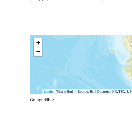
+
−
Leaflet
| Tiles © Esri — Source: Esri, DeLorme, NAVTEQ, USG
Compartilhar: