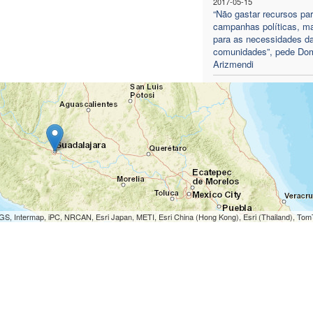
2017-05-15
“Não gastar recursos pa
campanhas políticas, m
para as necessidades d
comunidades”, pede Do
Arizmendi
S, Intermap, iPC, NRCAN, Esri Japan, METI, Esri China (Hong Kong), Esri (Thailand), To