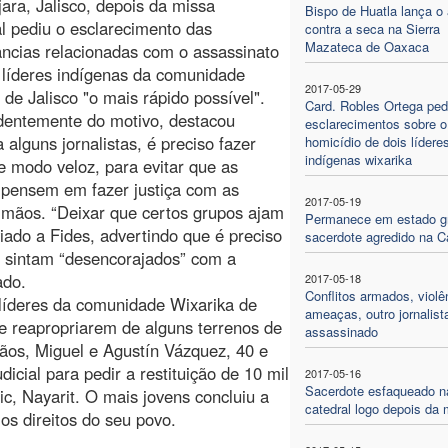
ara, Jalisco, depois da missa
Bispo de Huatla lança o 
l pediu o esclarecimento das
contra a seca na Sierra
Mazateca de Oaxaca
âncias relacionadas com o assassinato
 líderes indígenas da comunidade
2017-05-29
 de Jalisco "o mais rápido possível".
Card. Robles Ortega pe
dentemente do motivo, destacou
esclarecimentos sobre o
a alguns jornalistas, é preciso fazer
homicídio de dois lídere
indígenas wixarika
de modo veloz, para evitar que as
 pensem em fazer justiça com as
2017-05-19
 mãos. “Deixar que certos grupos ajam
Permanece em estado g
iado a Fides, advertindo que é preciso
sacerdote agredido na C
e sintam “desencorajados” com a
ado.
2017-05-18
Conflitos armados, violê
líderes da comunidade Wixarika de
ameaças, outro jornalist
e reapropriarem de alguns terrenos de
assassinado
ãos, Miguel e Agustín Vázquez, 40 e
icial para pedir a restituição de 10 mil
2017-05-16
Sacerdote esfaqueado n
c, Nayarit. O mais jovens concluiu a
catedral logo depois da 
os direitos do seu povo.