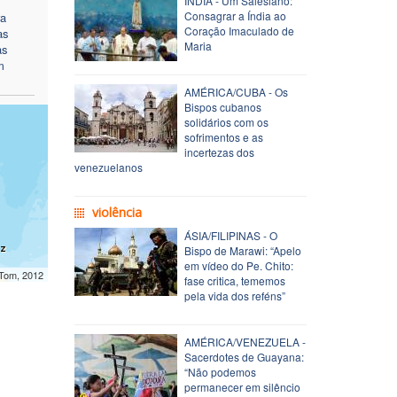
ÍNDIA - Um Salesiano:
Consagrar a Índia ao
ra
Coração Imaculado de
as
Maria
as
m
AMÉRICA/CUBA - Os
Bispos cubanos
solidários com os
sofrimentos e as
incertezas dos
venezuelanos
violência
ÁSIA/FILIPINAS - O
Bispo de Marawi: “Apelo
em vídeo do Pe. Chito:
mTom, 2012
fase critica, tememos
pela vida dos reféns”
AMÉRICA/VENEZUELA -
Sacerdotes de Guayana:
“Não podemos
permanecer em silêncio