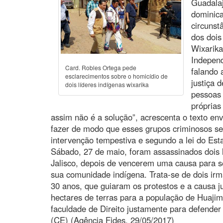
Guadalaj
dominica
circunst
dos dois
Wixarika
Indepen
Card. Robles Ortega pede
falando 
esclarecimentos sobre o homicídio de
justiça 
dois líderes indígenas wixarika
pessoas
próprias
assim não é a solução”, acrescenta o texto env
fazer de modo que esses grupos criminosos s
intervenção tempestiva e segundo a lei do Est
Sábado, 27 de maio, foram assassinados dois 
Jalisco, depois de vencerem uma causa para s
sua comunidade indígena. Trata-se de dois irm
30 anos, que guiaram os protestos e a causa jud
hectares de terras para a população de Huajimi
faculdade de Direito justamente para defender 
(CE) (Agência Fides, 29/05/2017)