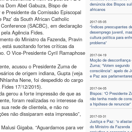
denúncia dos Bispos sul
rma Dom Abel Gabuza, Bispo de
africanos
 e Presidente da Comissão Episcopal
 e Paz’ da South African Catholic
2017-05-05
s Conference (SACBC), em declaração
“Índices preocupantes d
 pela Agência Fides.
desemprego juvenil, mas
cultura política para enfr
mento do Ministro da Fazenda, Pravin
problema”
está suscitando fortes críticas da
rno. O Vice-Presidente Cyril Ramaphose
2017-04-19
Moção de desconfiança 
Zuma; “Votem segundo
ente, acusou o Presidente Zuma de
consciência”: apelo de J
sários de origem indiana, Gupta (veja
e Paz aos parlamentare
Nhlanha Nene, foi despedido do cargo
 Fides 17/12/2015).
2017-04-05
da gerou a forte impressão de que as
Bispos: “O Presidente 
não tenha medo de cons
ente, foram realizadas no interesse da
a hipótese de renunciar”
 sua rede de clientela, e não no
ções não dissiparam esta impressão”,
2017-03-31
Justiça e Paz: “o afast
Malusi Gigaba. “Aguardamos para ver
do Ministro da Fazenda
prejudica a economia e 