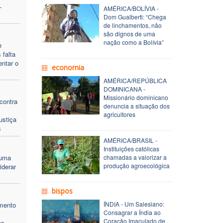
-
AMÉRICA/BOLÍVIA -
Dom Gualberti: “Chega
de linchamentos, não
são dignos de uma
nação como a Bolívia”
e
 falta
entar o
economia
AMÉRICA/REPÚBLICA
DOMINICANA -
Missionário dominicano
contra
denuncia a situação dos
agricultores
ustiça
s
AMÉRICA/BRASIL -
Instituições católicas
Zuma
chamadas a valorizar a
produção agroecológica
iderar
bispos
ÍNDIA - Um Salesiano:
amento
Consagrar a Índia ao
Coração Imaculado de
os