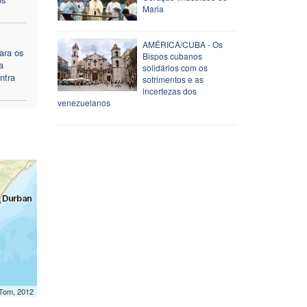
Maria
AMÉRICA/CUBA - Os
ara os
Bispos cubanos
a
solidários com os
ntra
sofrimentos e as
incertezas dos
venezuelanos
mTom, 2012