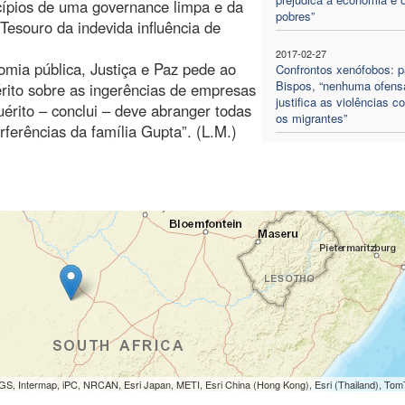
cípios de uma governance limpa e da
pobres”
 Tesouro da indevida influência de
2017-02-27
mia pública, Justiça e Paz pede ao
Confrontos xenófobos: p
Bispos, “nenhuma ofens
rito sobre as ingerências de empresas
justifica as violências co
érito – conclui – deve abranger todas
os migrantes”
ferências da família Gupta”. (L.M.)
S, Intermap, iPC, NRCAN, Esri Japan, METI, Esri China (Hong Kong), Esri (Thailand), To