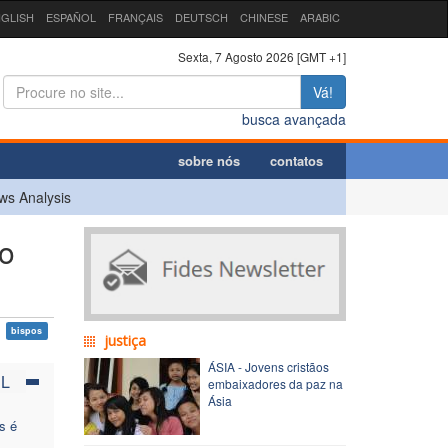
GLISH
ESPAÑOL
FRANÇAIS
DEUTSCH
CHINESE
ARABIC
Sexta, 7 Agosto 2026 [GMT +1]
Vá!
busca avançada
sobre nós
contatos
ws Analysis
do
bispos
justiça
ÁSIA - Jovens cristãos
UL
embaixadores da paz na
Ásia
s é