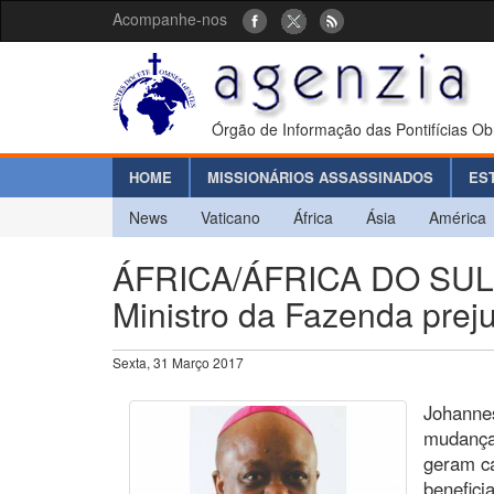
Acompanhe-nos
Órgão de Informação das Pontifícias Ob
HOME
MISSIONÁRIOS ASSASSINADOS
ES
News
Vaticano
África
Ásia
América
ÁFRICA/ÁFRICA DO SUL - 
Ministro da Fazenda prej
Sexta, 31 Março 2017
Johannes
mudanças
geram ca
benefici