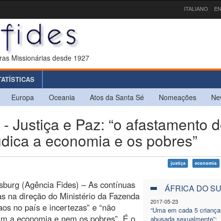
ITALIANO
EN
ras Missionárias desde 1927
TATÍSTICAS
Europa
Oceania
Atos da Santa Sé
Nomeações
Ne
Justiça e Paz: “o afastamento 
udica a economia e os pobres”
justiça
economia
burg (Agência Fides) – As contínuas
ÁFRICA DO S
 na direção do Ministério da Fazenda
2017-05-23
os no país e incertezas” e “não
“Uma em cada 5 criança
am a economia e nem os pobres”. É o
abusada sexualmente”: