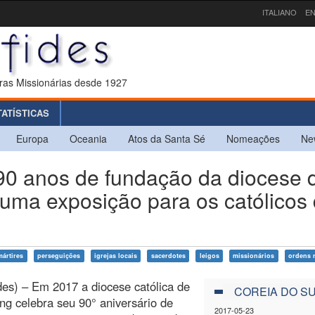
ITALIANO
EN
ras Missionárias desde 1927
TATÍSTICAS
Europa
Oceania
Atos da Santa Sé
Nomeações
Ne
0 anos de fundação da diocese 
uma exposição para os católicos
mártires
perseguições
igrejas locais
sacerdotes
leigos
missionários
ordens r
des) – Em 2017 a diocese católica de
COREIA DO S
g celebra seu 90° aniversário de
2017-05-23