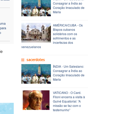
Consagrar a Índia ao
Coração Imaculado de
Maria
 uma
AMÉRICA/CUBA - Os
para
Bispos cubanos
o
solidários com os
sofrimentos e as
incertezas dos
venezuelanos
de
sacerdotes
ÍNDIA - Um Salesiano:
Consagrar a Índia ao
Coração Imaculado de
Maria
VATICANO - O Card.
Filoni encerra a visita à
Guiné Equatorial: “A
missão se faz com o
testemunho”