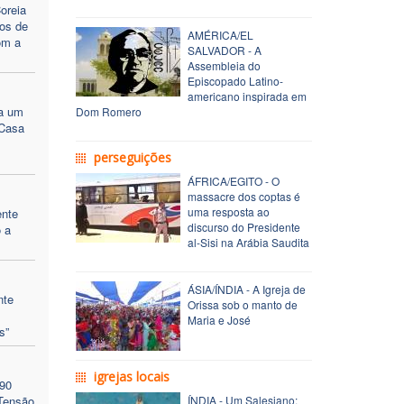
oreia
os de
AMÉRICA/EL
om a
SALVADOR - A
Assembleia do
Episcopado Latino-
americano inspirada em
a um
Dom Romero
 Casa
perseguições
ÁFRICA/EGITO - O
massacre dos coptas é
uma resposta ao
ente
discurso do Presidente
 a
al-Sisi na Arábia Saudita
ÁSIA/ÍNDIA - A Igreja de
nte
Orissa sob o manto de
Maria e José
s”
igrejas locais
90
 Tensão
ÍNDIA - Um Salesiano: