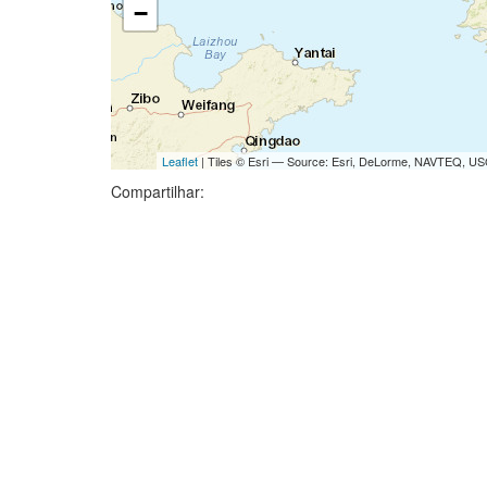
−
Leaflet
| Tiles © Esri — Source: Esri, DeLorme, NAVTEQ, USG
Compartilhar: