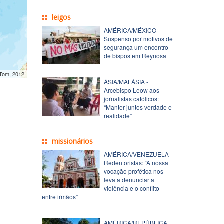
leigos
AMÉRICA/MÉXICO -
Suspenso por motivos de
segurança um encontro
de bispos em Reynosa
mTom, 2012
ÁSIA/MALÁSIA -
Arcebispo Leow aos
jornalistas católicos:
“Manter juntos verdade e
realidade”
missionários
AMÉRICA/VENEZUELA -
Redentoristas: “A nossa
vocação profética nos
leva a denunciar a
violência e o conflito
entre irmãos”
AMÉRICA/REPÚBLICA