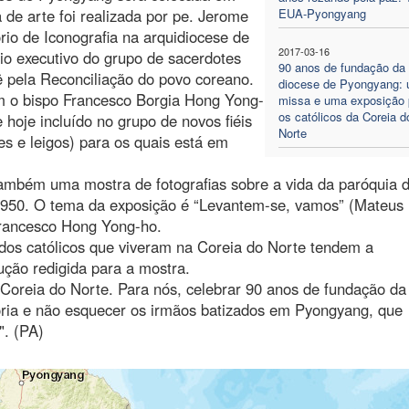
a de arte foi realizada por pe. Jerome
EUA-Pyongyang
rio de Iconografia na arquidiocese de
2017-03-16
io executivo do grupo de sacerdotes
90 anos de fundação da
 pela Reconciliação do povo coreano.
diocese de Pyongyang:
em o bispo Francesco Borgia Hong Yong-
missa e uma exposição 
os católicos da Coreia d
hoje incluído no grupo de novos fiéis
Norte
es e leigos) para os quais está em
ambém uma mostra de fotografias sobre a vida da paróquia 
1950. O tema da exposição é “Levantem-se, vamos” (Mateus
 Francesco Hong Yong-ho.
dos católicos que viveram na Coreia do Norte tendem a
ução redigida para a mostra.
Coreia do Norte. Para nós, celebrar 90 anos de fundação da
ória e não esquecer os irmãos batizados em Pyongyang, que
". (PA)