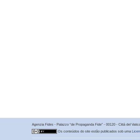
Agenzia Fides - Palazzo “de Propaganda Fide” - 00120 - Città del Vat
Os conteúdos do site estão publicados sob uma
Licen