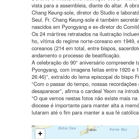
vista para a assembleia, diante do altar. A obr
Chang Keung-sole, diretor do Studio e laborató
Seul. Fr. Chang Keung-sole é também secretár
nascidos em Pyongyang e ex-diretor do Comitê
Os 24 mártires retratados na ilustração inclu
ho, vítima do regime norte-coreano em 1949, e 
coreanos (214 em total, entre bispos, sacerdot
andamento o processo de beatificação.
A celebração do 90° aniversário compreende t
Pyongyang, com imagens feitas entre 1920 e 
26:46)”, extraído do lema episcopal do bispo
“Com o passar do tempo, nossas recordações 
desaparecer”, afirma o cardeal Yeom na introd
“O que vemos nestas fotos não existe mais na 
diocese é importante para manter alta a mem
lutaram até o fim para manter a sua fé católica
+