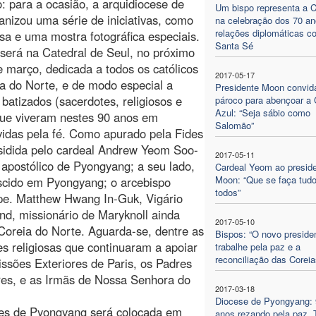
: para a ocasião, a arquidiocese de
Um bispo representa a C
anizou uma série de iniciativas, como
na celebração dos 70 an
relações diplomáticas c
a e uma mostra fotográfica especiais.
Santa Sé
será na Catedral de Seul, no próximo
e março, dedicada a todos os católicos
2017-05-17
a do Norte, e de modo especial a
Presidente Moon convid
 batizados (sacerdotes, religiosos e
pároco para abençoar a
Azul: “Seja sábio como
que viveram nestes 90 anos em
Salomão”
idas pela fé. Como apurado pela Fides
esidida pelo cardeal Andrew Yeom Soo-
2017-05-11
 apostólico de Pyongyang; a seu lado,
Cardeal Yeom ao presid
Moon: “Que se faça tudo
scido em Pyongyang; o arcebispo
todos” 
 pe. Matthew Hwang In-Guk, Vigário
d, missionário de Maryknoll ainda
2017-05-10
oreia do Norte. Aguarda-se, dentre as
Bispos: “O novo preside
es religiosas que continuaram a apoiar
trabalhe pela paz e a
reconciliação das Coreia
sões Exteriores de Paris, os Padres
res, e as Irmãs de Nossa Senhora do
2017-03-18
Diocese de Pyongyang: 
res de Pyongyang será colocada em
anos rezando pela paz.