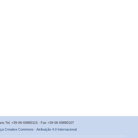
icano Tel. +39-06-69880115 - Fax +39-06-69880107
ça Creative Commons - Atribuição 4.0 Internacional