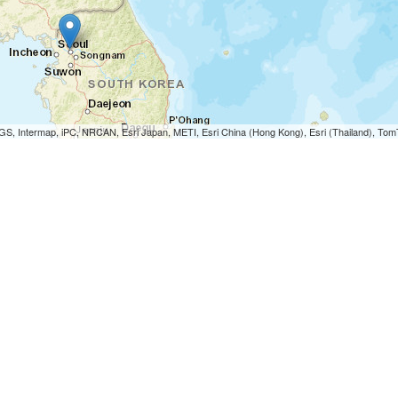
S, Intermap, iPC, NRCAN, Esri Japan, METI, Esri China (Hong Kong), Esri (Thailand), To