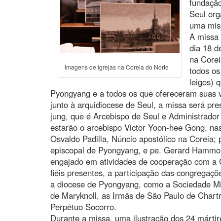
fundação
Seul org
uma miss
A missa 
dia 18 d
na Corei
Imagens de igrejas na Coreia do Norte
todos os
leigos) 
Pyongyang e a todos os que ofereceram suas v
junto à arquidiocese de Seul, a missa será pr
jung, que é Arcebispo de Seul e Administrador
estarão o arcebispo Victor Yoon-hee Gong, na
Osvaldo Padilla, Núncio apostólico na Coreia;
episcopal de Pyongyang, e pe. Gerard Hammon
engajado em atividades de cooperação com a C
fiéis presentes, a participação das congregaçõ
a diocese de Pyongyang, como a Sociedade Mis
de Maryknoll, as Irmãs de São Paulo de Chart
Perpétuo Socorro.
Durante a missa, uma ilustração dos 24 márti