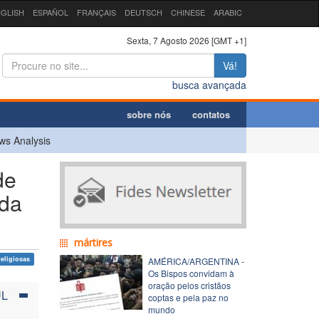
GLISH
ESPAÑOL
FRANÇAIS
DEUTSCH
CHINESE
ARABIC
Sexta, 7 Agosto 2026 [GMT +1]
Vá!
busca avançada
sobre nós
contatos
ws Analysis
de
 da
mártires
eligiosas
AMÉRICA/ARGENTINA -
Os Bispos convidam à
oração pelos cristãos
UL
coptas e pela paz no
mundo