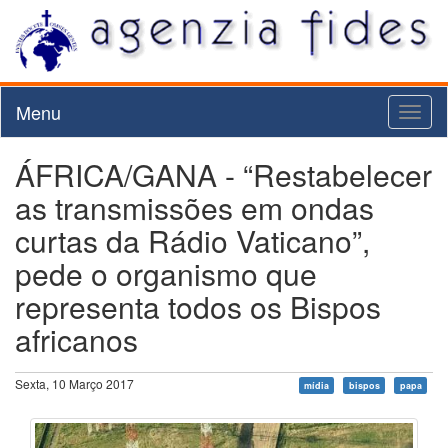
Menu
Toggl
naviga
ÁFRICA/GANA - “Restabelecer
as transmissões em ondas
curtas da Rádio Vaticano”,
pede o organismo que
representa todos os Bispos
africanos
Sexta, 10 Março 2017
mídia
bispos
papa