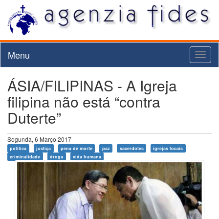
Menu
Toggl
naviga
ÁSIA/FILIPINAS - A Igreja
filipina não está “contra
Duterte”
Segunda, 6 Março 2017
política
justiça
pena de morte
paz
sacerdotes
igrejas locais
criminalidade
droga
vida humana