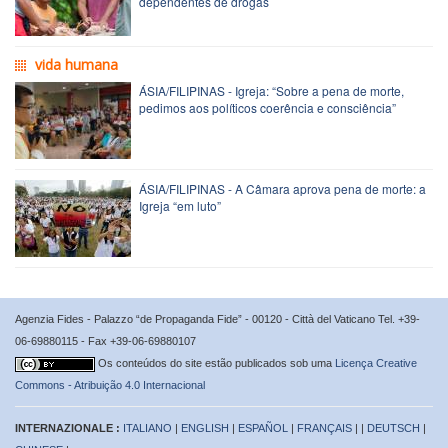
dependentes de drogas
vida humana
ÁSIA/FILIPINAS - Igreja: “Sobre a pena de morte,
pedimos aos políticos coerência e consciência”
ÁSIA/FILIPINAS - A Câmara aprova pena de morte: a
Igreja “em luto”
Agenzia Fides - Palazzo “de Propaganda Fide” - 00120 - Città del Vaticano Tel. +39-
06-69880115 - Fax +39-06-69880107
Os conteúdos do site estão publicados sob uma
Licença Creative
Commons - Atribuição 4.0 Internacional
INTERNAZIONALE :
ITALIANO
|
ENGLISH
|
ESPAÑOL
|
FRANÇAIS
| |
DEUTSCH
|