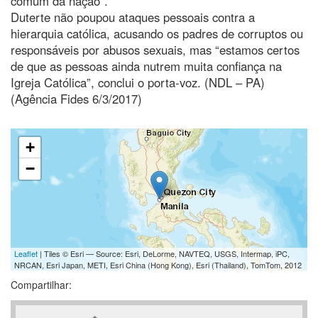
comum da nação”.
Duterte não poupou ataques pessoais contra a
hierarquia católica, acusando os padres de corruptos ou
responsáveis por abusos sexuais, mas “estamos certos
de que as pessoas ainda nutrem muita confiança na
Igreja Católica”, conclui o porta-voz. (NDL – PA)
(Agência Fides 6/3/2017)
+
−
Leaflet
| Tiles © Esri — Source: Esri, DeLorme, NAVTEQ, USGS, Intermap, iPC,
NRCAN, Esri Japan, METI, Esri China (Hong Kong), Esri (Thailand), TomTom, 2012
Compartilhar: