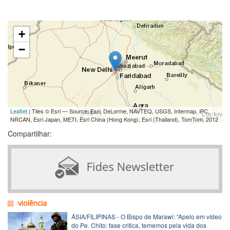
+
−
Leaflet
| Tiles © Esri — Source: Esri, DeLorme, NAVTEQ, USGS, Intermap, iPC,
NRCAN, Esri Japan, METI, Esri China (Hong Kong), Esri (Thailand), TomTom, 2012
Compartilhar:
violência
ÁSIA/FILIPINAS - O Bispo de Marawi: “Apelo em vídeo
do Pe. Chito: fase critica, tememos pela vida dos