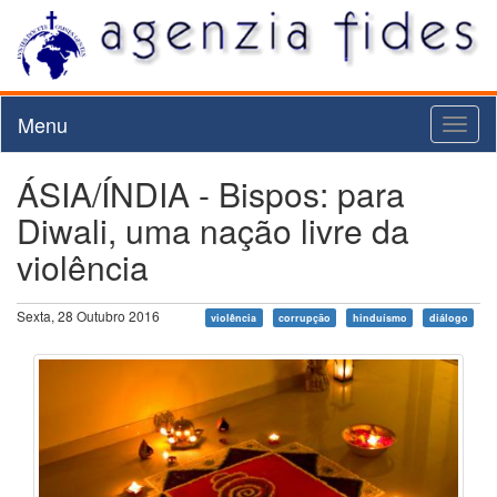
Menu
Toggl
naviga
ÁSIA/ÍNDIA - Bispos: para
Diwali, uma nação livre da
violência
Sexta, 28 Outubro 2016
violência
corrupção
hinduísmo
diálogo