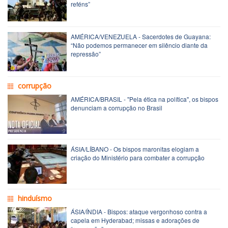
reféns”
AMÉRICA/VENEZUELA - Sacerdotes de Guayana:
“Não podemos permanecer em silêncio diante da
repressão”
corrupção
AMÉRICA/BRASIL - "Pela ética na política", os bispos
denunciam a corrupção no Brasil
ÁSIA/LÍBANO - Os bispos maronitas elogiam a
criação do Ministério para combater a corrupção
hinduísmo
ÁSIA/ÍNDIA - Bispos: ataque vergonhoso contra a
capela em Hyderabad; missas e adorações de