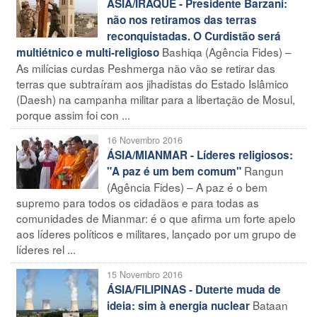
ÁSIA/IRAQUE - Presidente Barzani:
não nos retiramos das terras
reconquistadas. O Curdistão será
Bashiqa (Agência Fides) –
multiétnico e multi-religioso
As milícias curdas Peshmerga não vão se retirar das
terras que subtraíram aos jihadistas do Estado Islâmico
(Daesh) na campanha militar para a libertação de Mosul,
porque assim foi con ...
16 Novembro 2016
ÁSIA/MIANMAR - Líderes religiosos:
Rangun
"A paz é um bem comum"
(Agência Fides) – A paz é o bem
supremo para todos os cidadãos e para todas as
comunidades de Mianmar: é o que afirma um forte apelo
aos líderes políticos e militares, lançado por um grupo de
líderes rel ...
15 Novembro 2016
ÁSIA/FILIPINAS - Duterte muda de
Bataan
ideia: sim à energia nuclear