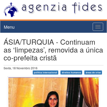
Menu
Toggl
naviga
ÁSIA/TURQUIA - Continuam
as ‘limpezas’, removida a única
co-prefeita cristã
Sexta, 18 Novembro 2016
política internacional
direitos humanos
áreas de crise