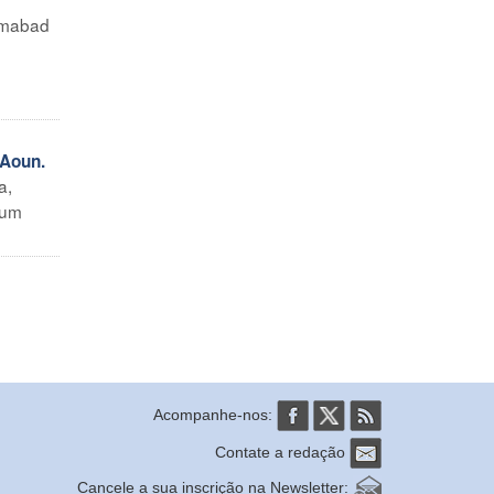
amabad
 Aoun.
a,
 um
Acompanhe-nos:
Contate a redação
Cancele a sua inscrição na Newsletter: