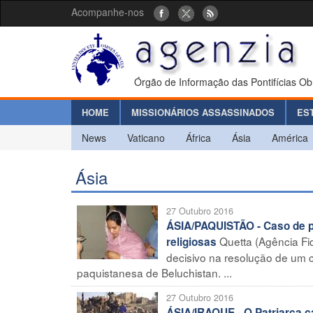
Acompanhe-nos
Órgão de Informação das Pontifícias Ob
HOME
MISSIONÁRIOS ASSASSINADOS
ES
News
Vaticano
África
Ásia
América
Ásia
27 Outubro 2016
ÁSIA/PAQUISTÃO - Caso de pr
Quetta (Agência Fid
religiosas
decisivo na resolução de um c
paquistanesa de Beluchistan. ...
27 Outubro 2016
ÁSIA/IRAQUE - O Patriarca ca