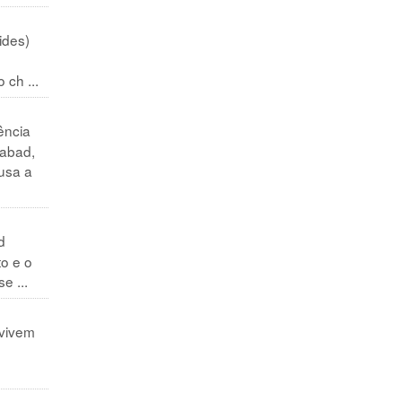
ides)
ch ...
ência
qabad,
usa a
d
to e o
e ...
 vivem