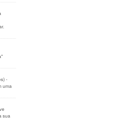
a
ar.
a"
s) -
om uma
ive
a sua