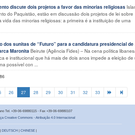
Isl
to discute dois projetos a favor das minorias religiosas
to do Paquistão, estão em discussão dois projetos de lei sobre
vida das minorias religiosas: a primeira é a instituição de uma
o dos sunitas de “Futuro” para a candidatura presidencial de
Beirute (Agência Fides) – Na cena política libanes
arca Maronita
ica e institucional que há mais de dois anos impede a eleição de
a possível con ...
686
5
26
27
28
29
30
31
32
33
icano Tel. +39-06-69880115 - Fax +39-06-69880107
ça Creative Commons - Atribuição 4.0 Internacional
 |
DEUTSCH
|
CHINESE
|