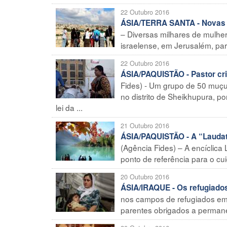
22 Outubro 2016
ÁSIA/TERRA SANTA - Novas in
– Diversas milhares de mulher
israelense, em Jerusalém, par
22 Outubro 2016
ÁSIA/PAQUISTÃO - Pastor cri
Fides) - Um grupo de 50 muçu
no distrito de Sheikhupura, p
lei da ...
21 Outubro 2016
ÁSIA/PAQUISTÃO - A “Laudato
(Agência Fides) – A encíclica L
ponto de referência para o cu
20 Outubro 2016
ÁSIA/IRAQUE - Os refugiados
nos campos de refugiados em 
parentes obrigados a permane