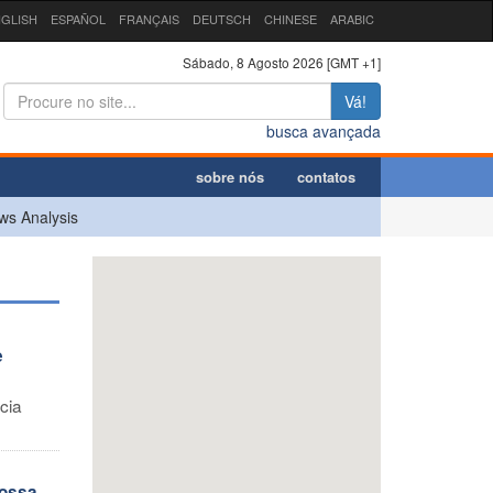
GLISH
ESPAÑOL
FRANÇAIS
DEUTSCH
CHINESE
ARABIC
Sábado, 8 Agosto 2026 [GMT +1]
Vá!
busca avançada
sobre nós
contatos
ws Analysis
e
cia
nossa