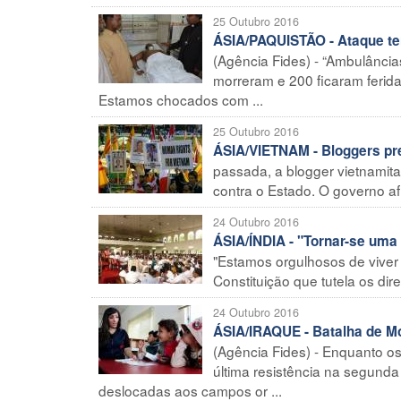
25 Outubro 2016
ÁSIA/PAQUISTÃO - Ataque te
(Agência Fides) - “Ambulância
morreram e 200 ficaram feridas
Estamos chocados com ...
25 Outubro 2016
ÁSIA/VIETNAM - Bloggers pre
passada, a blogger vietnami
contra o Estado. O governo afir
24 Outubro 2016
ÁSIA/ÍNDIA - "Tornar-se uma 
"Estamos orgulhosos de viver
Constituição que tutela os dir
24 Outubro 2016
ÁSIA/IRAQUE - Batalha de Mo
(Agência Fides) - Enquanto os
última resistência na segund
deslocadas aos campos or ...