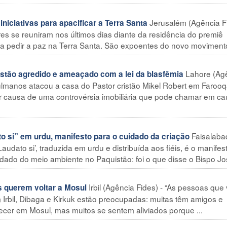
Jerusalém (Agência F
iciativas para apacificar a Terra Santa
es se reuniram nos últimos dias diante da residência do premiê
a pedir a paz na Terra Santa. São expoentes do novo movimento 
Lahore (Ag
stão agredido e ameaçado com a lei da blasfêmia
lmanos atacou a casa do Pastor cristão Mikel Robert em Faroo
or causa de uma controvérsia imobiliária que pode chamar em ca
Faisalaba
 si” em urdu, manifesto para o cuidado da criação
audato si’, traduzida em urdu e distribuída aos fiéis, é o manifes
idado do meio ambiente no Paquistão: foi o que disse o Bispo Jos
Irbil (Agência Fides) - “As pessoas que
 querem voltar a Mosul
Irbil, Dibaga e Kirkuk estão preocupadas: muitas têm amigos e
cer em Mosul, mas muitos se sentem aliviados porque ...