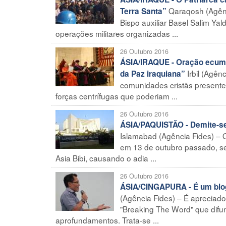
Qaraqosh (Agênc
Terra Santa”
Bispo auxiliar Basel Salim Yal
operações militares organizadas ...
26 Outubro 2016
ÁSIA/IRAQUE - Oração ecumên
Irbil (Agên
da Paz iraquiana”
comunidades cristãs presentes
forças centrífugas que poderiam ...
26 Outubro 2016
ÁSIA/PAQUISTÃO - Demite-se 
Islamabad (Agência Fides) – 
em 13 de outubro passado, se
Asia Bibi, causando o adia ...
26 Outubro 2016
ÁSIA/CINGAPURA - É um blogu
(Agência Fides) – É apreciado
"Breaking The Word" que difun
aprofundamentos. Trata-se ...