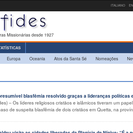
ITALIANO
EN
ras Missionárias desde 1927
TATÍSTICAS
Europa
Oceania
Atos da Santa Sé
Nomeações
Ne
esumível blasfêmia resolvido graças a lideranças políticas 
es) – Os líderes religiosos cristãos e islâmicos tiveram um papel
aso de suspeita blasfêmia de dois cristãos em Quetta, na provín
ldeu visita as cidades liberadas da Planície de Nínive: “É a 