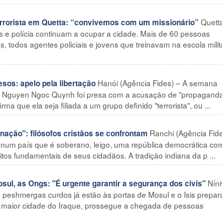
Quett
rrorista em Quetta: “convivemos com um missionário”
s e polícia continuam a ocupar a cidade. Mais de 60 pessoas
, todos agentes policiais e jovens que treinavam na escola milit
Hanói (Agência Fides) – A semana
sos: apelo pela libertação
ta Nguyen Ngoc Quynh foi presa com a acusação de "propagand
ma que ela seja filiada a um grupo definido "terrorista", ou ...
Ranchi (Agência Fide
nação": filósofos cristãos se confrontam
 num país que é soberano, leigo, uma república democrática c
eitos fundamentais de seus cidadãos. A tradição indiana da p ...
Nín
sul, as Ongs: "É urgente garantir a segurança dos civis"
 peshmergas curdos já estão às portas de Mosul e o Isis prepar
a maior cidade do Iraque, prossegue a chegada de pessoas