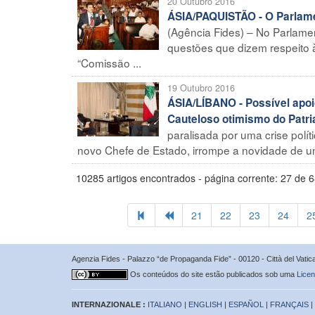
20 Outubro 2016
ÁSIA/PAQUISTÃO - O Parlamen
(Agência Fides) – No Parlamen
questões que dizem respeito à 
“Comissão ...
19 Outubro 2016
ÁSIA/LÍBANO - Possível apoi
Cauteloso otimismo do Patri
paralisada por uma crise polít
novo Chefe de Estado, irrompe a novidade de um
10285 artigos encontrados - página corrente: 27 de 
21
22
23
24
2
Agenzia Fides - Palazzo “de Propaganda Fide” - 00120 - Città del Vat
Os conteúdos do site estão publicados sob uma
Licen
INTERNAZIONALE :
ITALIANO
|
ENGLISH
|
ESPAÑOL
|
FRANÇAIS
|