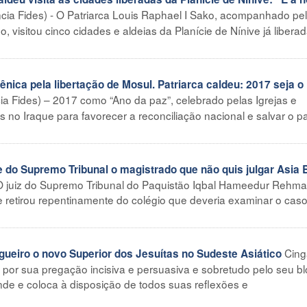
ia Fides) - O Patriarca Louis Raphael I Sako, acompanhado pe
do, visitou cinco cidades e aldeias da Planície de Nínive já liber
ica pela libertação de Mosul. Patriarca caldeu: 2017 seja o
cia Fides) – 2017 como “Ano da paz”, celebrado pelas Igrejas e
 no Iraque para favorecer a reconciliação nacional e salvar o p
do Supremo Tribunal o magistrado que não quis julgar Asia B
O juiz do Supremo Tribunal do Paquistão Iqbal Hameedur Rehma
 retirou repentinamente do colégio que deveria examinar o cas
Cing
eiro o novo Superior dos Jesuítas no Sudeste Asiático
 por sua pregação incisiva e persuasiva e sobretudo pelo seu b
de e coloca à disposição de todos suas reflexões e