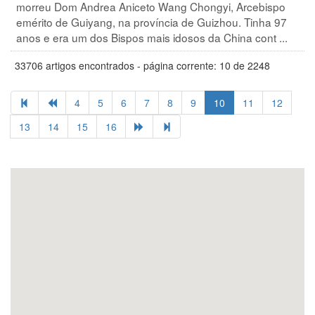
morreu Dom Andrea Aniceto Wang Chongyi, Arcebispo
emérito de Guiyang, na província de Guizhou. Tinha 97
anos e era um dos Bispos mais idosos da China cont ...
33706 artigos encontrados - página corrente: 10 de 2248
4
5
6
7
8
9
10
11
12
13
14
15
16