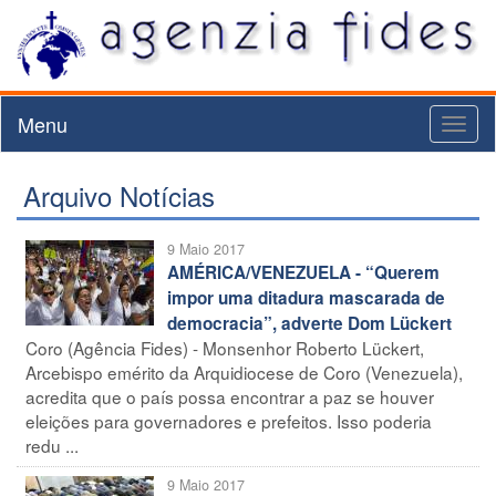
Menu
Toggl
naviga
Arquivo Notícias
9 Maio 2017
AMÉRICA/VENEZUELA - “Querem
impor uma ditadura mascarada de
democracia”, adverte Dom Lückert
Coro (Agência Fides) - Monsenhor Roberto Lückert,
Arcebispo emérito da Arquidiocese de Coro (Venezuela),
acredita que o país possa encontrar a paz se houver
eleições para governadores e prefeitos. Isso poderia
redu ...
9 Maio 2017