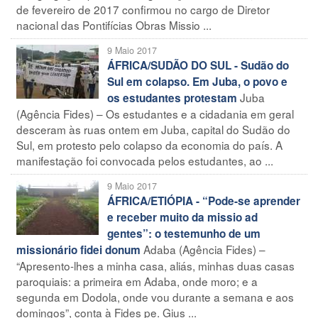
de fevereiro de 2017 confirmou no cargo de Diretor
nacional das Pontifícias Obras Missio ...
9 Maio 2017
ÁFRICA/SUDÃO DO SUL - Sudão do
Sul em colapso. Em Juba, o povo e
Juba
os estudantes protestam
(Agência Fides) – Os estudantes e a cidadania em geral
desceram às ruas ontem em Juba, capital do Sudão do
Sul, em protesto pelo colapso da economia do país. A
manifestação foi convocada pelos estudantes, ao ...
9 Maio 2017
ÁFRICA/ETIÓPIA - “Pode-se aprender
e receber muito da missio ad
gentes”: o testemunho de um
Adaba (Agência Fides) –
missionário fidei donum
“Apresento-lhes a minha casa, aliás, minhas duas casas
paroquiais: a primeira em Adaba, onde moro; e a
segunda em Dodola, onde vou durante a semana e aos
domingos”, conta à Fides pe. Gius ...