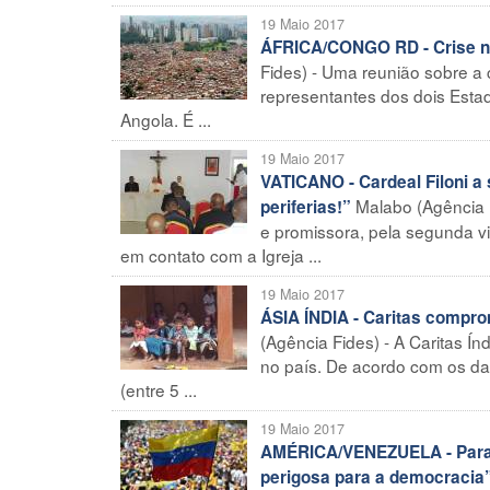
19 Maio 2017
ÁFRICA/CONGO RD - Crise na
Fides) - Uma reunião sobre a
representantes dos dois Estad
Angola. É ...
19 Maio 2017
VATICANO - Cardeal Filoni a 
Malabo (Agência Fi
periferias!”
e promissora, pela segunda vis
em contato com a Igreja ...
19 Maio 2017
ÁSIA ÍNDIA - Caritas compro
(Agência Fides) - A Caritas Ín
no país. De acordo com os da
(entre 5 ...
19 Maio 2017
AMÉRICA/VENEZUELA - Para o
perigosa para a democracia