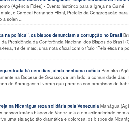
mo (Agência Fides) - Evento histórico para a Igreja na Guiné
 maio, o Cardeal Fernando Filoni, Prefeito da Congregação para
a solen ...
Bra
a na política", os bispos denunciam a corrupção no Brasil
 da Presidência da Conferência Nacional dos Bispos do Brasil (
eira, 19 de maio, uma nota oficial com o título "Pela ética na pol
Bamako (Agê
sequestrada há cem dias, ainda nenhuma notícia
midamente na Diocese de Sikasso; de um lado, a comunidade das 
ada de Karangasso tiveram que parar os compromissos de traba
Manágua (Agê
ja na Nicarágua reza solidária pela Venezuela
s nossos irmãos bispos da Venezuela e em solidariedade com o
ve uma situação tão dramática e dolorosa, os bispos da Nicará