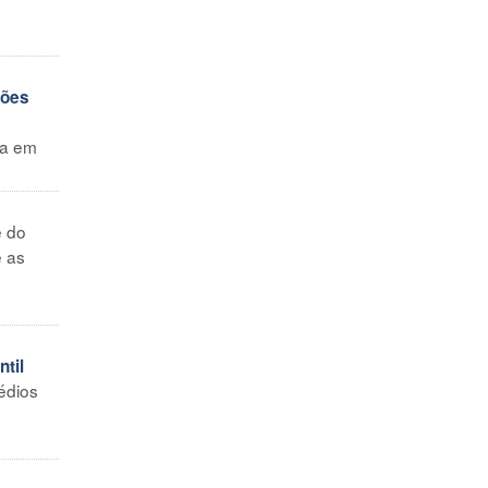
ções
va em
 do
e as
til
édios