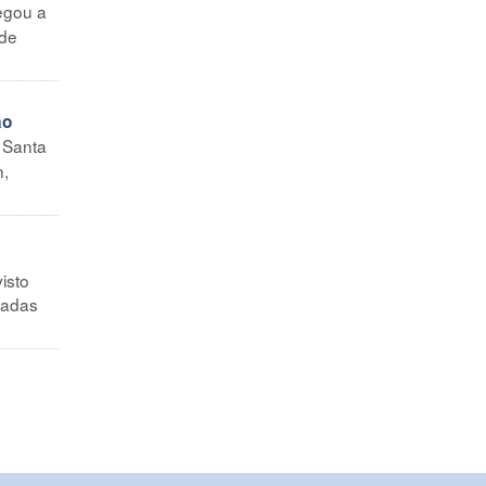
egou a
 de
ão
e Santa
n,
isto
nadas