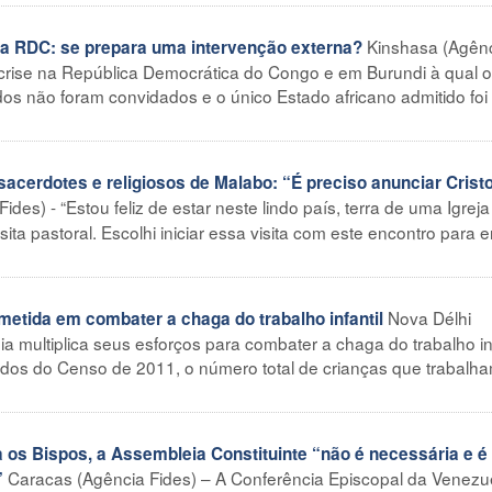
Kinshasa (Agên
 RDC: se prepara uma intervenção externa?
 crise na República Democrática do Congo e em Burundi à qual 
os não foram convidados e o único Estado africano admitido foi
sacerdotes e religiosos de Malabo: “É preciso anunciar Cristo,
des) - “Estou feliz de estar neste lindo país, terra de uma Igrej
ita pastoral. Escolhi iniciar essa visita com este encontro para e
Nova Délhi
metida em combater a chaga do trabalho infantil
dia multiplica seus esforços para combater a chaga do trabalho inf
dos do Censo de 2011, o número total de crianças que trabalh
s Bispos, a Assembleia Constituinte “não é necessária e é
Caracas (Agência Fides) – A Conferência Episcopal da Venezu
”