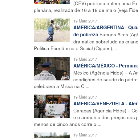
(CEV) publicou ontem uma Exo
plenária, realizada de 16 a 18 de maio (veja Fide
19 Maio 2017
AMÉRICA/ARGENTINA - Quase
Buenos Aires (Agê
de pobreza
dramática sobretudo as crianç
Política Econômica e Social (Cippes), ...
19 Maio 2017
AMÉRICA/MÉXICO - Permanec
México (Agência Fides) – A A
condições de saúde do padre
celebrava a Missa na C ...
19 Maio 2017
AMÉRICA/VENEZUELA - Alerta 
Caracas (Agência Fides) – Co
e o aumento dos preços dos p
menos de cinco anos corre o ...
19 Maio 2017