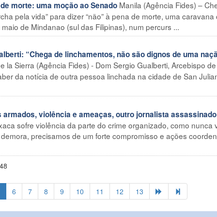
Manila (Agência Fides) – Ch
a de morte: uma moção ao Senado
rcha pela vida” para dizer “não” à pena de morte, uma caravana
maio de Mindanao (sul das Filipinas), num percurs ...
berti: “Chega de linchamentos, não são dignos de uma naç
e la Sierra (Agência Fides) - Dom Sergio Gualberti, Arcebispo d
saber da notícia de outra pessoa linchada na cidade de San Julia
armados, violência e ameaças, outro jornalista assassinado
aca sofre violência da parte do crime organizado, como nunca v
m demora, precisamos de um forte compromisso e ações coorde
248
6
7
8
9
10
11
12
13