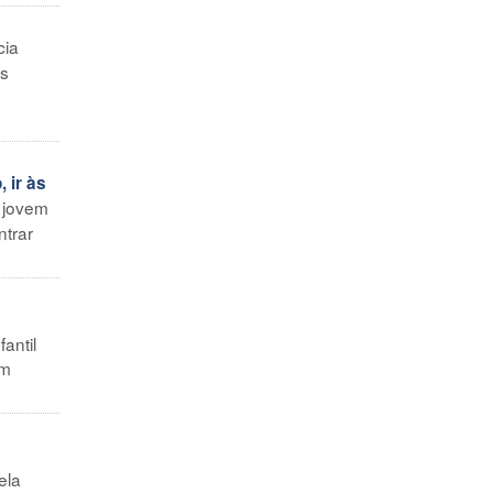
cia
os
 ir às
a jovem
ntrar
antil
am
ela