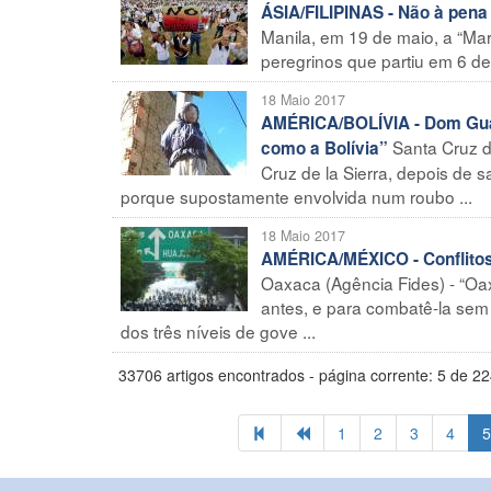
ÁSIA/FILIPINAS - Não à pen
Manila, em 19 de maio, a “Ma
peregrinos que partiu em 6 de 
18 Maio 2017
AMÉRICA/BOLÍVIA - Dom Gual
Santa Cruz d
como a Bolívia”
Cruz de la Sierra, depois de 
porque supostamente envolvida num roubo ...
18 Maio 2017
AMÉRICA/MÉXICO - Conflitos 
Oaxaca (Agência Fides) - “Oax
antes, e para combatê-la se
dos três níveis de gove ...
33706 artigos encontrados - página corrente: 5 de 2
1
2
3
4
5