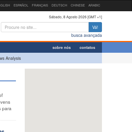
GLISH
ESPAÑOL
FRANÇAIS
DEUTSCH
CHINESE
ARABIC
Sábado, 8 Agosto 2026 [GMT +1]
Vá!
busca avançada
sobre nós
contatos
ws Analysis
of
ovens
s para
es,