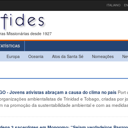
ITALIANO
EN
ras Missionárias desde 1927
TATÍSTICAS
Europa
Oceania
Atos da Santa Sé
Nomeações
Ne
Port 
- Jovens ativistas abraçam a causa do clima no país
organizações ambientalistas de Trinidad e Tobago, criadas por j
m na promoção da sustentabilidade ambiental e com as medida
ordena 3 sacerdotes em Mongomo: “Sejam verdadeiros Pastor