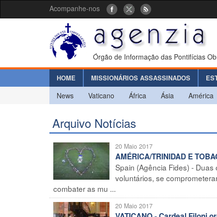
Acompanhe-nos
Órgão de Informação das Pontifícias Ob
HOME
MISSIONÁRIOS ASSASSINADOS
ES
News
Vaticano
África
Ásia
América
Arquivo Notícias
20 Maio 2017
AMÉRICA/TRINIDAD E TOBAGO 
Spain (Agência Fides) - Duas 
voluntários, se comprometera
combater as mu ...
20 Maio 2017
VATICANO - Cardeal Filoni 