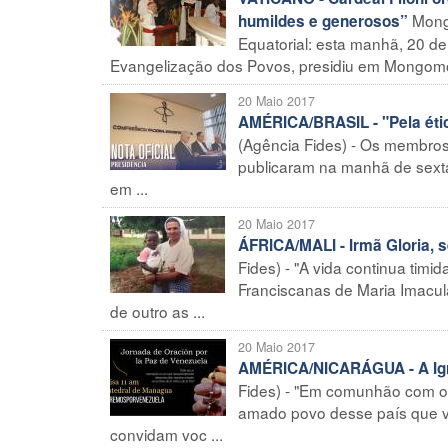
Mongo
humildes e generosos”
Equatorial: esta manhã, 20 de
Evangelização dos Povos, presidiu em Mongomo 
20 Maio 2017
AMÉRICA/BRASIL - "Pela étic
(Agência Fides) - Os membros
publicaram na manhã de sexta-f
em ...
20 Maio 2017
ÁFRICA/MALI - Irmã Gloria, 
Fides) - "A vida continua ti
Franciscanas de Maria Imacul
de outro as ...
20 Maio 2017
AMÉRICA/NICARÁGUA - A Igre
Fides) - "Em comunhão com o
amado povo desse país que vi
convidam voc ...