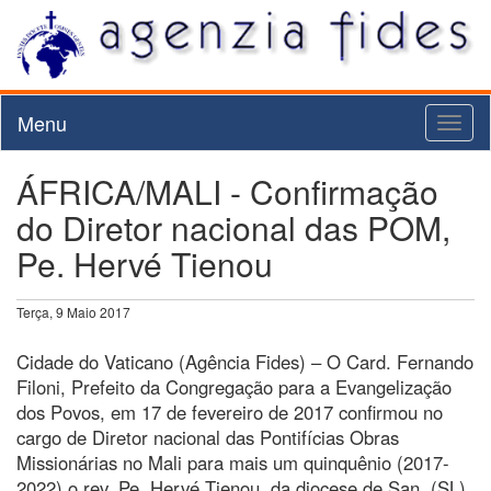
Menu
Toggl
naviga
ÁFRICA/MALI - Confirmação
do Diretor nacional das POM,
Pe. Hervé Tienou
Terça, 9 Maio 2017
Cidade do Vaticano (Agência Fides) – O Card. Fernando
Filoni, Prefeito da Congregação para a Evangelização
dos Povos, em 17 de fevereiro de 2017 confirmou no
cargo de Diretor nacional das Pontifícias Obras
Missionárias no Mali para mais um quinquênio (2017-
2022) o rev. Pe. Hervé Tienou, da diocese de San. (SL)