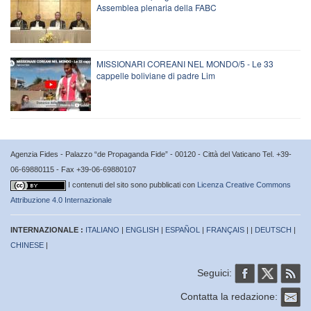
Assemblea plenaria della FABC
MISSIONARI COREANI NEL MONDO/5 - Le 33
cappelle boliviane di padre Lim
Agenzia Fides - Palazzo “de Propaganda Fide” - 00120 - Città del Vaticano Tel. +39-
06-69880115 - Fax +39-06-69880107
I contenuti del sito sono pubblicati con
Licenza Creative Commons
Attribuzione 4.0 Internazionale
INTERNAZIONALE :
ITALIANO
|
ENGLISH
|
ESPAÑOL
|
FRANÇAIS
| |
DEUTSCH
|
CHINESE
|
Seguici:
Contatta la redazione: