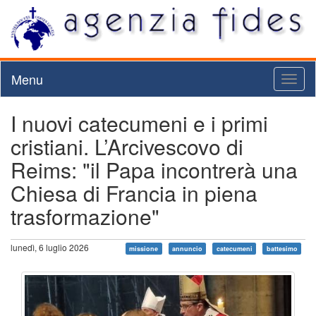
Menu
Toggl
naviga
I nuovi catecumeni e i primi
cristiani. L’Arcivescovo di
Reims: "il Papa incontrerà una
Chiesa di Francia in piena
trasformazione"
lunedì, 6 luglio 2026
missione
annuncio
catecumeni
battesimo