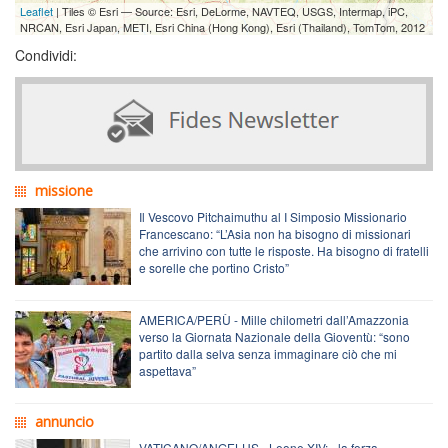
Leaflet
| Tiles © Esri — Source: Esri, DeLorme, NAVTEQ, USGS, Intermap, iPC,
NRCAN, Esri Japan, METI, Esri China (Hong Kong), Esri (Thailand), TomTom, 2012
Condividi:
missione
Il Vescovo Pitchaimuthu al I Simposio Missionario
Francescano: “L’Asia non ha bisogno di missionari
che arrivino con tutte le risposte. Ha bisogno di fratelli
e sorelle che portino Cristo”
AMERICA/PERÙ - Mille chilometri dall’Amazzonia
verso la Giornata Nazionale della Gioventù: “sono
partito dalla selva senza immaginare ciò che mi
aspettava”
annuncio
VATICANO/ANGELUS - Leone XIV: «la forza