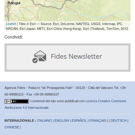
Leaflet
| Tiles © Esri — Source: Esri, DeLorme, NAVTEQ, USGS, Intermap, iPC,
NRCAN, Esri Japan, METI, Esri China (Hong Kong), Esri (Thailand), TomTom, 2012
Condividi:
Agenzia Fides - Palazzo “de Propaganda Fide” - 00120 - Città del Vaticano Tel. +39-
06-69880115 - Fax +39-06-69880107
I contenuti del sito sono pubblicati con
Licenza Creative Commons
Attribuzione 4.0 Internazionale
INTERNAZIONALE :
ITALIANO
|
ENGLISH
|
ESPAÑOL
|
FRANÇAIS
| |
DEUTSCH
|
CHINESE
|