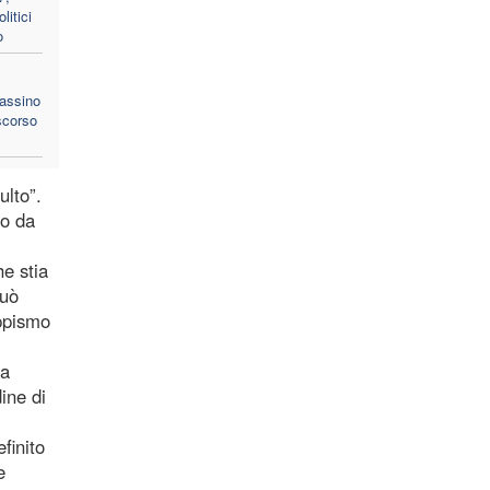
litici
o
sassino
scorso
ulto”.
to da
he stia
può
eppismo
za
dine di
finito
e