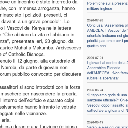
 dove un incontro è stato interrotto da
Polemiche sulla presenz
 che, con immensa arroganza, hanno
militare inglese
inacciato i poliziotti presenti, ci
 davanti a un grave pericolo!”. Lo
2026-07-28
Conclusa l'Assemblea pl
o i Vescovi del Kenya nella lettera
AMECEA: i Vescovi dell'
e “Che abbiano la vita e l’abbiano in
orientale indicano nei gio
za”, presentata ieri, 23 giugno, da
priorità pastorale per i p
quattro anni
aurice Muhatia Makumba, Arcivescovo
 of Catholic Bishops.
2026-07-21
venuto il 12 giugno, alla cattedrale di
I giovani al centro della 
 Nairobi, da parte di giovani non
Assemblea Plenaria
dell’AMECEA: “Non fatev
n forum pubblico convocato per discutere
rubare la speranza”
ssalitori si sono introdotti con la forza
2026-06-24
da maschere per nascondere la propria
“Il teppismo gode di una
l’interno dell’edificio e sparato colpi
sanzione ufficiale?” Chie
Vescovi dopo l’assalto al
ssivamente hanno infranto le vetrate
cattedrale anglicana di N
ggiati nelle vicinanze.
 aria.
2026-06-19
chiesa durante una funzione religiosa
Verso le elezioni del 202