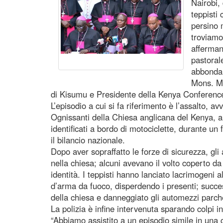
Nairobi,
teppisti
persino m
troviamo
afferman
pastoral
abbondan
Mons. M
di Kisumu e Presidente della Kenya Conference
L’episodio a cui si fa riferimento è l’assalto, av
Ognissanti della Chiesa anglicana del Kenya, a
identificati a bordo di motociclette, durante u
il bilancio nazionale.
Dopo aver sopraffatto le forze di sicurezza, gli a
nella chiesa; alcuni avevano il volto coperto 
identità. I teppisti hanno lanciato lacrimogeni al
d’arma da fuoco, disperdendo i presenti; succe
della chiesa e danneggiato gli automezzi parche
La polizia è infine intervenuta sparando colpi in
“Abbiamo assistito a un episodio simile in una 