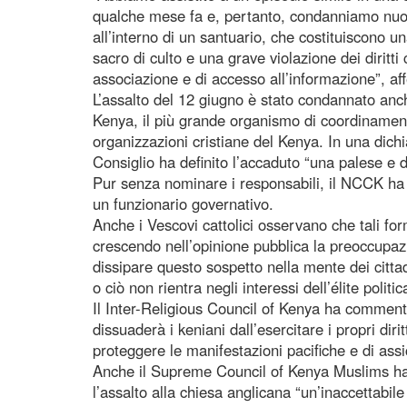
qualche mese fa e, pertanto, condanniamo nuov
all’interno di un santuario, che costituiscono 
sacro di culto e una grave violazione dei diritti c
associazione e di accesso all’informazione”, aff
L’assalto del 12 giugno è stato condannato anc
Kenya, il più grande organismo di coordinament
organizzazioni cristiane del Kenya. In una dichi
Consiglio ha definito l’accaduto “una palese e d
Pur senza nominare i responsabili, il NCCK ha 
un funzionario governativo.
Anche i Vescovi cattolici osservano che tali fo
crescendo nell’opinione pubblica la preoccupazi
dissipare questo sospetto nella mente dei cittad
o ciò non rientra negli interessi dell’élite politi
Il Inter-Religious Council of Kenya ha comment
dissuaderà i keniani dall’esercitare i propri diri
proteggere le manifestazioni pacifiche e di assic
Anche il Supreme Council of Kenya Muslims ha c
l’assalto alla chiesa anglicana “un’inaccettabil