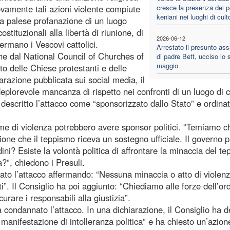
amente tali azioni violente compiute
cresce la presenza dei po
keniani nei luoghi di cult
una palese profanazione di un luogo
ostituzionali alla libertà di riunione, di
2026-06-12
ermano i Vescovi cattolici.
Arrestato il presunto as
he dal National Council of Churches of
di padre Bett, ucciso lo 
maggio
o delle Chiese protestanti e delle
arazione pubblicata sui social media, il
eplorevole mancanza di rispetto nei confronti di un luogo di c
descritto l’attacco come “sponsorizzato dallo Stato” e ordina
rme di violenza potrebbero avere sponsor politici. “Temiamo c
one che il teppismo riceva un sostegno ufficiale. Il governo 
ini? Esiste la volontà politica di affrontare la minaccia del t
ca?”, chiedono i Presuli.
ato l’attacco affermando: “Nessuna minaccia o atto di violen
tti”. Il Consiglio ha poi aggiunto: “Chiediamo alle forze dell’or
urare i responsabili alla giustizia”.
ondannato l’attacco. In una dichiarazione, il Consiglio ha de
e manifestazione di intolleranza politica” e ha chiesto un’azion