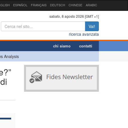
GLISH
ESPAÑOL
FRANÇAIS
DEUTSCH
CHINESE
ARABIC
sabato, 8 agosto 2026 [GMT +1]
Vai!
ricerca avanzata
chi siamo
contatti
s Analysis
e?”
di