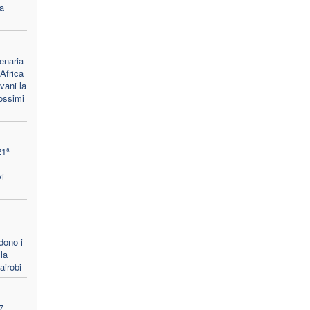
a
enaria
Africa
vani la
rossimi
21ª
i
dono i
la
airobi
7,