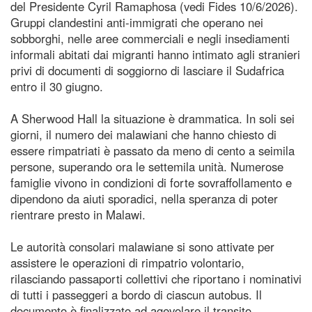
del Presidente Cyril Ramaphosa (vedi Fides 10/6/2026).
Gruppi clandestini anti-immigrati che operano nei
sobborghi, nelle aree commerciali e negli insediamenti
informali abitati dai migranti hanno intimato agli stranieri
privi di documenti di soggiorno di lasciare il Sudafrica
entro il 30 giugno.
A Sherwood Hall la situazione è drammatica. In soli sei
giorni, il numero dei malawiani che hanno chiesto di
essere rimpatriati è passato da meno di cento a seimila
persone, superando ora le settemila unità. Numerose
famiglie vivono in condizioni di forte sovraffollamento e
dipendono da aiuti sporadici, nella speranza di poter
rientrare presto in Malawi.
Le autorità consolari malawiane si sono attivate per
assistere le operazioni di rimpatrio volontario,
rilasciando passaporti collettivi che riportano i nominativi
di tutti i passeggeri a bordo di ciascun autobus. Il
documento è finalizzato ad agevolare il transito