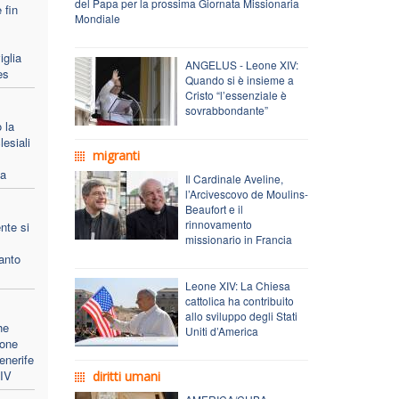
del Papa per la prossima Giornata Missionaria
 fin
Mondiale
iglia
ANGELUS - Leone XIV:
es
Quando si è insieme a
Cristo “l’essenziale è
sovrabbondante”
 la
lesiali
migranti
pa
Il Cardinale Aveline,
l’Arcivescovo de Moulins-
Beaufort e il
rinnovamento
nte si
missionario in Francia
anto
Leone XIV: La Chiesa
cattolica ha contribuito
allo sviluppo degli Stati
he
Uniti d’America
ione
enerife
XIV
diritti umani