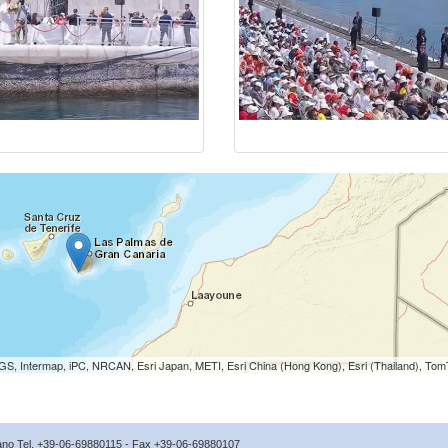
S, Intermap, iPC, NRCAN, Esri Japan, METI, Esri China (Hong Kong), Esri (Thailand), To
icano Tel. +39-06-69880115 - Fax +39-06-69880107