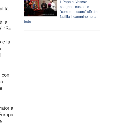
Il Papa ai Vescovi
spagnoli: custodite
alità
"come un tesoro" ciò che
facilita il cammino nella
é la
fede
V. “Se
 e la
a
i
e con
ha
le
ratoria
’Europa
e