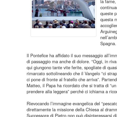
la fame, 
continua
queste p
questa m
accoglie
Arguineg
nell’amb
Spagna.
Il Pontefice ha affidato il suo messaggio all’i
di passaggio ma anche di dolore. “Oggi, in riva
qui giungono tante vite ferite, spogliate di quas
rimarcato sottolineando che il Vangelo “ci stra
ci pone di fronte al fratello che arriva”. Parten
Matteo, il Papa ha ricordato che si tratta di “
prendere alla leggera” perché ci ichiama a rico
Rievocando l’immagine evangelica del “pescator
direttamente la missione della Chiesa al dramm
Successore di Pietro non può disinteressarsi di