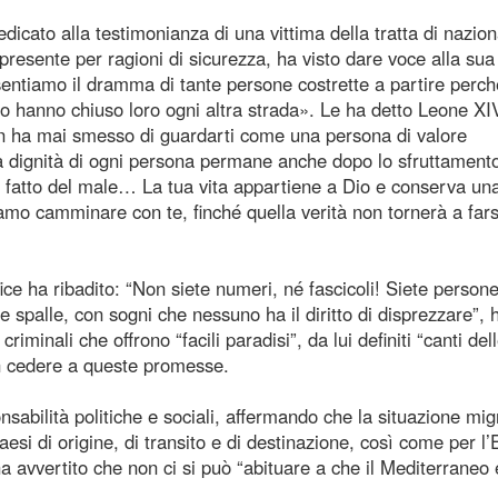
cato alla testimonianza di una vittima della tratta di nazion
resente per ragioni di sicurezza, ha visto dare voce alla sua
sentiamo il dramma di tante persone costrette a partire perch
to hanno chiuso loro ogni altra strada». Le ha detto Leone XI
on ha mai smesso di guardarti come una persona di valore
la dignità di ogni persona permane anche dopo lo sfruttamento
ha fatto del male… La tua vita appartiene a Dio e conserva un
amo camminare con te, finché quella verità non tornerà a fars
ice ha ribadito: “Non siete numeri, né fascicoli! Siete person
le spalle, con sogni che nessuno ha il diritto di disprezzare”, 
riminali che offrono “facili paradisi”, da lui definiti “canti del
on cedere a queste promesse.
nsabilità politiche e sociali, affermando che la situazione mig
esi di origine, di transito e di destinazione, così come per l
a avvertito che non ci si può “abituare a che il Mediterraneo 