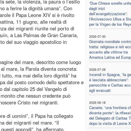
la sete, la violenza, la paura o l’esilio
“Due Chiese sorelle unite
no a ferire la dignità umana”. Con
dagli inizi
dell’evangelizzazione”:
arole il Papa Leone XIV si è rivolto
l’Arcivescovo Ulloa a Siv
attina, 11 giugno, alle realtà di
per la Virgen de los Rey
nza dei migranti riunite nel porto di
uín, a Las Palmas de Gran Canaria,
2026-07-30
ito del suo viaggio apostolico in
Giornata mondiale contro
tratta: religiose e reti ecc
accanto alle vittime tra
America Latina ed Euro
mmagine del mare, descritto come luogo
 al mare, la Parola diventa concreta:
2026-07-28
Incendi in Spagna, “la ge
i tutto, ma mai della loro dignità” ha
è lasciata abbracciare”:
ppa dal posto comodo dello spettatore e
parrocchie e Caritas acc
do dal capitolo 25 del Vangelo di
agli evacuati
un monito che nessun credente può
noscere Cristo nei migranti.
2026-06-18
Canarie, “una frontiera c
diventa ponte”: la rifless
e di uomini”, il Papa ha collegato
del Delegato di Caritas T
a dei migranti nel mare. “Il
dopo la visita di Leone 
 questi approdi”, ha affermato,