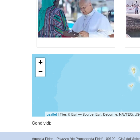
+
−
Leaflet
| Tiles © Esri — Source: Esri, DeLorme, NAVTEQ, USG
Condividi:
Agenzia Fides - Palazzo “de Propaganda Fide” - 00120 - Città del Vat