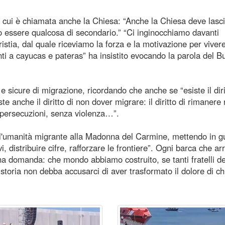
a cui è chiamata anche la Chiesa: “Anche la Chiesa deve lasci
uò essere qualcosa di secondario.” “Ci inginocchiamo davanti
ristia, dal quale riceviamo la forza e la motivazione per vivere
ti a cayucas e pateras” ha insistito evocando la parola del B
i e sicure di migrazione, ricordando che anche se “esiste il diri
te anche il diritto di non dover migrare: il diritto di rimanere 
persecuzioni, senza violenza…”.
o l'umanità migrante alla Madonna del Carmine, mettendo in g
vi, distribuire cifre, rafforzare le frontiere”. Ogni barca che ar
una domanda: che mondo abbiamo costruito, se tanti fratelli d
 storia non debba accusarci di aver trasformato il dolore di chi