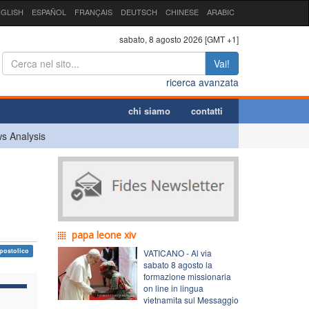
GLISH
ESPAÑOL
FRANÇAIS
DEUTSCH
CHINESE
ARABIC
sabato, 8 agosto 2026 [GMT +1]
Vai!
ricerca avanzata
chi siamo
contatti
s Analysis
papa leone xiv
postolico
VATICANO - Al via
sabato 8 agosto la
formazione missionaria
on line in lingua
vietnamita sul Messaggio