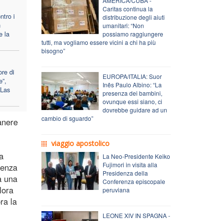
AMERICA/CUBA -
Caritas continua la
ntro i
distribuzione degli aiuti
n
umanitari: “Non
e la
possiamo raggiungere
tutti, ma vogliamo essere vicini a chi ha più
bisogno”
ore di
EUROPA/ITALIA: Suor
e”,
Inês Paulo Albino: “La
 Las
presenza dei bambini,
ovunque essi siano, ci
dovrebbe guidare ad un
cambio di sguardo”
anere
viaggio apostolico
a
La Neo-Presidente Keiko
Fujimori in visita alla
stenza
Presidenza della
a una
Conferenza episcopale
lora
peruviana
ra la
LEONE XIV IN SPAGNA -