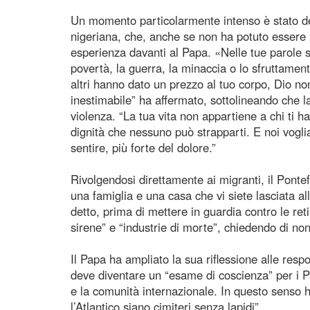
Un momento particolarmente intenso è stato dedi
nigeriana, che, anche se non ha potuto essere p
esperienza davanti al Papa. «Nelle tue parole 
povertà, la guerra, la minaccia o lo sfruttamen
altri hanno dato un prezzo al tuo corpo, Dio n
inestimabile” ha affermato, sottolineando che 
violenza. “La tua vita non appartiene a chi ti 
dignità che nessuno può strapparti. E noi vogli
sentire, più forte del dolore.”
Rivolgendosi direttamente ai migranti, il Pontef
una famiglia e una casa che vi siete lasciata al
detto, prima di mettere in guardia contro le reti c
sirene” e “industrie di morte”, chiedendo di n
Il Papa ha ampliato la sua riflessione alle respo
deve diventare un “esame di coscienza” per i Pa
e la comunità internazionale. In questo senso h
l’Atlantico siano cimiteri senza lapidi”.