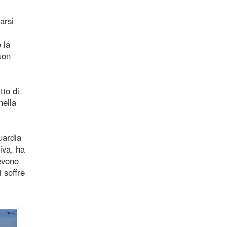
arsi
 la
uon
tto di
nella
uardia
riva, ha
evono
 soffre