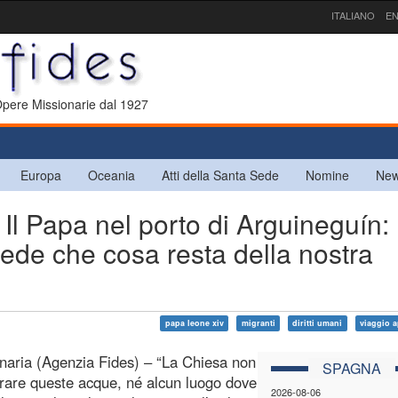
ITALIANO
EN
 Opere Missionarie dal 1927
Europa
Oceania
Atti della Santa Sede
Nomine
New
 Papa nel porto di Arguineguín:
hiede che cosa resta della nostra
papa leone xiv
migranti
diritti umani
viaggio a
aria (Agenzia Fides) – “La Chiesa non
SPAGNA
rare queste acque, né alcun luogo dove
2026-08-06