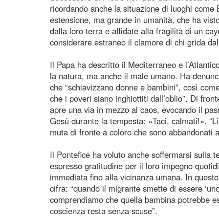
ricordando anche la situazione di luoghi come El
estensione, ma grande in umanità, che ha visto
dalla loro terra e affidate alla fragilità di un 
considerare estraneo il clamore di chi grida dal
Il Papa ha descritto il Mediterraneo e l’Atlanti
la natura, ma anche il male umano. Ha denunciat
che “schiavizzano donne e bambini”, così come 
che i poveri siano inghiottiti dall’oblio”. Di fron
apre una via in mezzo al caos, evocando il pas
Gesù durante la tempesta: «Taci, calmati!». “L
muta di fronte a coloro che sono abbandonati a
Il Pontefice ha voluto anche soffermarsi sulla 
espresso gratitudine per il loro impegno quotidia
immediata fino alla vicinanza umana. In questo
cifra: “quando il migrante smette di essere ‘uno
comprendiamo che quella bambina potrebbe essere
coscienza resta senza scuse”.