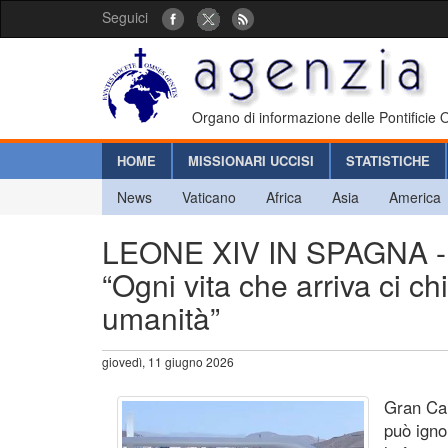
Seguici
Organo di informazione delle Pontificie
HOME
MISSIONARI UCCISI
STATISTICHE
News
Vaticano
Africa
Asia
America
LEONE XIV IN SPAGNA - Il
“Ogni vita che arriva ci c
umanità”
giovedì, 11 giugno 2026
Gran Can
può igno