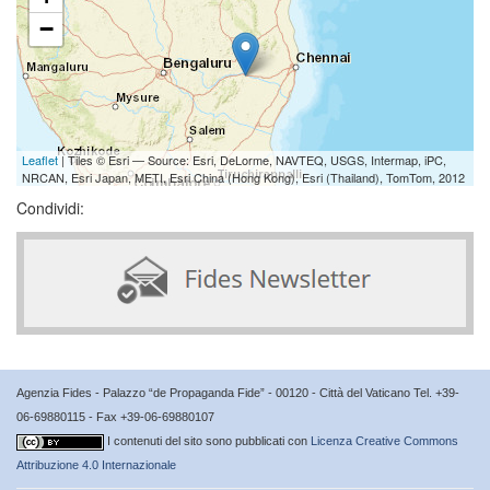
−
Leaflet
| Tiles © Esri — Source: Esri, DeLorme, NAVTEQ, USGS, Intermap, iPC,
NRCAN, Esri Japan, METI, Esri China (Hong Kong), Esri (Thailand), TomTom, 2012
Condividi:
Agenzia Fides - Palazzo “de Propaganda Fide” - 00120 - Città del Vaticano Tel. +39-
06-69880115 - Fax +39-06-69880107
I contenuti del sito sono pubblicati con
Licenza Creative Commons
Attribuzione 4.0 Internazionale