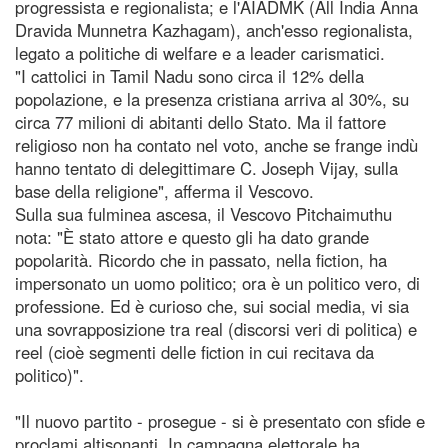
progressista e regionalista; e l'AIADMK (All India Anna
Dravida Munnetra Kazhagam), anch'esso regionalista,
legato a politiche di welfare e a leader carismatici.
"I cattolici in Tamil Nadu sono circa il 12% della
popolazione, e la presenza cristiana arriva al 30%, su
circa 77 milioni di abitanti dello Stato. Ma il fattore
religioso non ha contato nel voto, anche se frange indù
hanno tentato di delegittimare C. Joseph Vijay, sulla
base della religione", afferma il Vescovo.
Sulla sua fulminea ascesa, il Vescovo Pitchaimuthu
nota: "È stato attore e questo gli ha dato grande
popolarità. Ricordo che in passato, nella fiction, ha
impersonato un uomo politico; ora è un politico vero, di
professione. Ed è curioso che, sui social media, vi sia
una sovrapposizione tra real (discorsi veri di politica) e
reel (cioè segmenti delle fiction in cui recitava da
politico)".
"Il nuovo partito - prosegue - si è presentato con sfide e
proclami altisonanti. In campagna elettorale ha