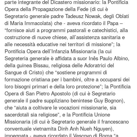
parte integrante del Dicastero missionario: la Pontificia
Opera della Propagazione della Fede (di cui è
Segretario generale padre Tadeusz Nowak, degli Oblati
di Maria Immacolata) che - aveva ricordato il Papa –
“fornisce aiuti a programmi pastorali e catechistici, alla
costruzione di nuove chiese, all’assistenza sanitaria e
alle necessità educative nei territori di missione”; la
Pontificia Opera dell’Infanzia Missionaria (la cui
Segreteria generale è affidata a suor Inês Paulo Albino,
della guinea Bissau, religiosa delle Adoratrici del
Sangue di Cristo) che “sostiene programmi di
formazione cristiana per i bambini, oltre a occuparsi dei
loro bisogni primari e della loro protezione”; la Pontificia
Opera di San Pietro Apostolo (di cui è Segretario
generale il padre suppliziano benintese Guy Bognon),
che “aiuta a coltivare le vocazioni missionarie, sia
sacerdotali sia religiose”, e la Pontificia Unione
Missionaria (di cui è Segretario generale il francescano
conventuale vietnamita Dinh Anh Nueh Nguyen),
impegnata - aveva ricordato il Vescovo di Roma “a