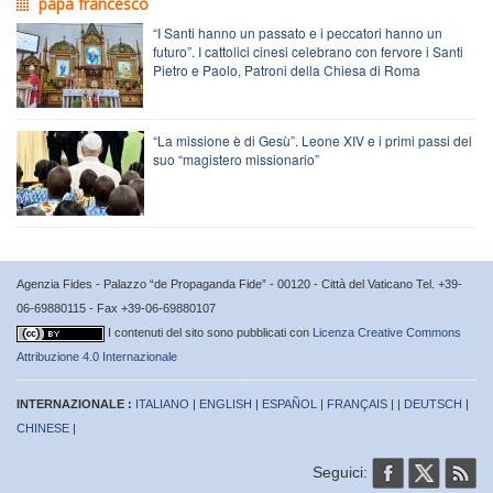
papa francesco
“I Santi hanno un passato e i peccatori hanno un
futuro”. I cattolici cinesi celebrano con fervore i Santi
Pietro e Paolo, Patroni della Chiesa di Roma
“La missione è di Gesù”. Leone XIV e i primi passi del
suo “magistero missionario”
Agenzia Fides - Palazzo “de Propaganda Fide” - 00120 - Città del Vaticano Tel. +39-
06-69880115 - Fax +39-06-69880107
I contenuti del sito sono pubblicati con
Licenza Creative Commons
Attribuzione 4.0 Internazionale
INTERNAZIONALE :
ITALIANO
|
ENGLISH
|
ESPAÑOL
|
FRANÇAIS
| |
DEUTSCH
|
CHINESE
|
Seguici: