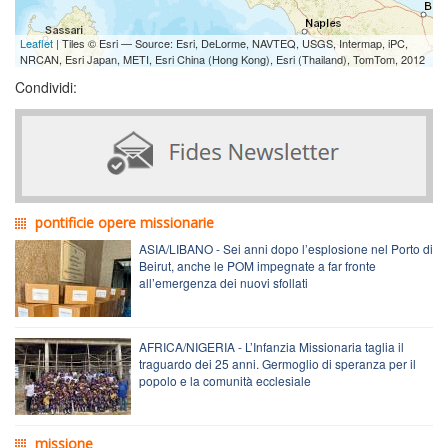
Leaflet
| Tiles © Esri — Source: Esri, DeLorme, NAVTEQ, USGS, Intermap, iPC,
NRCAN, Esri Japan, METI, Esri China (Hong Kong), Esri (Thailand), TomTom, 2012
Condividi:
pontificie opere missionarie
ASIA/LIBANO - Sei anni dopo l’esplosione nel Porto di
Beirut, anche le POM impegnate a far fronte
all’emergenza dei nuovi sfollati
AFRICA/NIGERIA - L’Infanzia Missionaria taglia il
traguardo dei 25 anni. Germoglio di speranza per il
popolo e la comunità ecclesiale
missione