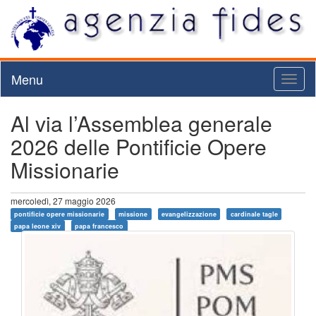
Menu
Toggl
naviga
Al via l’Assemblea generale
2026 delle Pontificie Opere
Missionarie
mercoledì, 27 maggio 2026
pontificie opere missionarie
missione
evangelizzazione
cardinale tagle
papa leone xiv
papa francesco