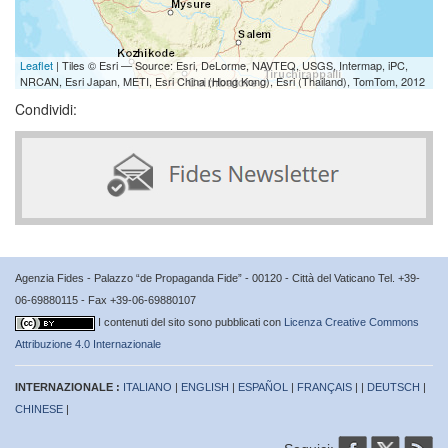
Leaflet
| Tiles © Esri — Source: Esri, DeLorme, NAVTEQ, USGS, Intermap, iPC,
NRCAN, Esri Japan, METI, Esri China (Hong Kong), Esri (Thailand), TomTom, 2012
Condividi:
Agenzia Fides - Palazzo “de Propaganda Fide” - 00120 - Città del Vaticano Tel. +39-
06-69880115 - Fax +39-06-69880107
I contenuti del sito sono pubblicati con
Licenza Creative Commons
Attribuzione 4.0 Internazionale
INTERNAZIONALE :
ITALIANO
|
ENGLISH
|
ESPAÑOL
|
FRANÇAIS
| |
DEUTSCH
|
CHINESE
|