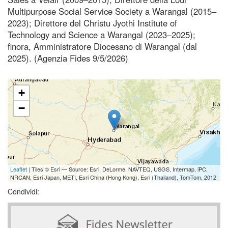
Multipurpose Social Service Society a Warangal (2015–
2023); Direttore del Christu Jyothi Institute of
Technology and Science a Warangal (2023–2025);
finora, Amministratore Diocesano di Warangal (dal
2025). (Agenzia Fides 9/5/2026)
+
−
Leaflet
| Tiles © Esri — Source: Esri, DeLorme, NAVTEQ, USGS, Intermap, iPC,
NRCAN, Esri Japan, METI, Esri China (Hong Kong), Esri (Thailand), TomTom, 2012
Condividi: