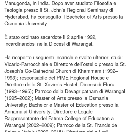
Manugonda, in India. Dopo aver studiato Filosofia e
Teologia presso il St. John’s Regional Seminary di
Hyderabad, ha conseguito il Bachelor of Arts presso la
Osmania University.
È stato ordinato sacerdote il 2 aprile 1992,
incardinandosi nella Diocesi di Warangal.
Ha ricoperto i seguenti incarichi e svolto ulteriori studi:
Vicario-Parrocchiale e Direttore dell’ostello presso la St.
Joseph’s Co-Cathedral Church di Khammam (1992–
1993); responsabile del PIME Regional House e
Direttore dello St. Xavier’s Hostel, Diocesi di Eluru
(1993–1995); Parroco della Devagripatnam di Warangal
(1995–2002); Master of Arts presso la Osmania
University; Bachelor e Master of Education presso la
Annamalai University; Direttore e Legale
Rappresentante del Fatima College of Education a
Warangal (2002–2009); Parroco della St. Francis de
Sales a Velair (2009–2015); Direttore della Lodi