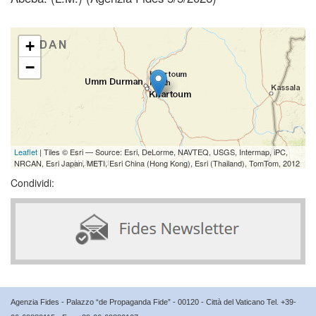
+
−
Leaflet
| Tiles © Esri — Source: Esri, DeLorme, NAVTEQ, USGS, Intermap, iPC,
NRCAN, Esri Japan, METI, Esri China (Hong Kong), Esri (Thailand), TomTom, 2012
Condividi:
Agenzia Fides - Palazzo “de Propaganda Fide” - 00120 - Città del Vaticano Tel. +39-