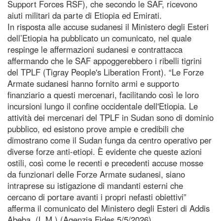
Support Forces RSF), che secondo le SAF, ricevono
aiuti militari da parte di Etiopia ed Emirati.
In risposta alle accuse sudanesi il Ministero degli Esteri
dell’Etiopia ha pubblicato un comunicato, nel quale
respinge le affermazioni sudanesi e contrattacca
affermando che le SAF appoggerebbero i ribelli tigrini
del TPLF (Tigray People's Liberation Front). “Le Forze
Armate sudanesi hanno fornito armi e supporto
finanziario a questi mercenari, facilitando così le loro
incursioni lungo il confine occidentale dell'Etiopia. Le
attività dei mercenari del TPLF in Sudan sono di dominio
pubblico, ed esistono prove ampie e credibili che
dimostrano come il Sudan funga da centro operativo per
diverse forze anti-etiopi. È evidente che queste azioni
ostili, così come le recenti e precedenti accuse mosse
da funzionari delle Forze Armate sudanesi, siano
intraprese su istigazione di mandanti esterni che
cercano di portare avanti i propri nefasti obiettivi”
afferma il comunicato del Ministero degli Esteri di Addis
Abeba. (L.M.) (Agenzia Fides 5/5/2026)