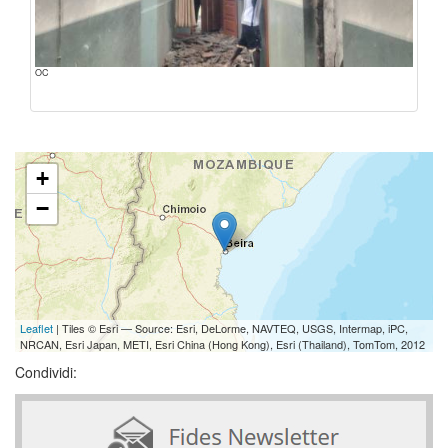
OC
+
−
Leaflet
| Tiles © Esri — Source: Esri, DeLorme, NAVTEQ, USGS, Intermap, iPC,
NRCAN, Esri Japan, METI, Esri China (Hong Kong), Esri (Thailand), TomTom, 2012
Condividi: