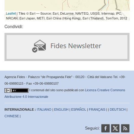
Leaflet
| Tiles © Esri — Source: Esri, DeLorme, NAVTEQ, USGS, Intermap, iPC,
NRCAN, Esri Japan, METI, Esri China (Hong Kong), Esri (Thailand), TomTom, 2012
Condividi:
Agenzia Fides - Palazzo “de Propaganda Fide” - 00120 - Città del Vaticano Tel. +39-
06-69880115 - Fax +39-06-69880107
I contenuti del sito sono pubblicati con
Licenza Creative Commons
Attribuzione 4.0 Internazionale
INTERNAZIONALE :
ITALIANO
|
ENGLISH
|
ESPAÑOL
|
FRANÇAIS
| |
DEUTSCH
|
CHINESE
|
Seguici: