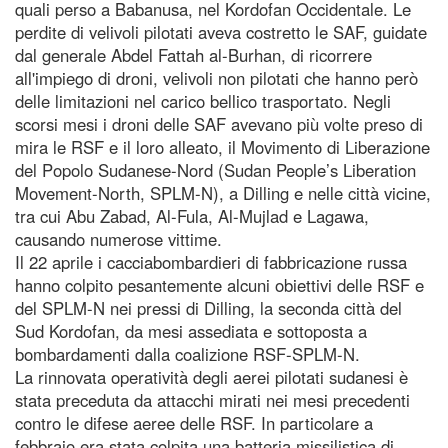
quali perso a Babanusa, nel Kordofan Occidentale. Le
perdite di velivoli pilotati aveva costretto le SAF, guidate
dal generale Abdel Fattah al-Burhan, di ricorrere
all'impiego di droni, velivoli non pilotati che hanno però
delle limitazioni nel carico bellico trasportato. Negli
scorsi mesi i droni delle SAF avevano più volte preso di
mira le RSF e il loro alleato, il Movimento di Liberazione
del Popolo Sudanese-Nord (Sudan People’s Liberation
Movement-North, SPLM-N), a Dilling e nelle città vicine,
tra cui Abu Zabad, Al-Fula, Al-Mujlad e Lagawa,
causando numerose vittime.
Il 22 aprile i cacciabombardieri di fabbricazione russa
hanno colpito pesantemente alcuni obiettivi delle RSF e
del SPLM-N nei pressi di Dilling, la seconda città del
Sud Kordofan, da mesi assediata e sottoposta a
bombardamenti dalla coalizione RSF-SPLM-N.
La rinnovata operatività degli aerei pilotati sudanesi è
stata preceduta da attacchi mirati nei mesi precedenti
contro le difese aeree delle RSF. In particolare a
febbraio era stata colpita una batteria missilistica di