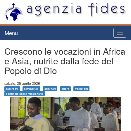
Menu
Toggl
naviga
Crescono le vocazioni in Africa
e Asia, nutrite dalla fede del
Popolo di Dio
sabato, 25 aprile 2026
sacerdoti
seminaristi
seminari
suore
vocazioni
pontificie opere missionarie