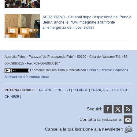
ASIA/LIBANO - Sei anni dopo l’esplosione nel Porto di
Beirut, anche le POM impegnate a far fronte
all’emergenza dei nuovi sfollati
Agenzia Fides - Palazzo “de Propaganda Fide” - 00120 - Città del Vaticano Tel. +39-
06-69880115 - Fax +39-06-69880107
I contenuti del sito sono pubblicati con
Licenza Creative Commons
Attribuzione 4.0 Internazionale
INTERNAZIONALE :
ITALIANO
|
ENGLISH
|
ESPAÑOL
|
FRANÇAIS
| |
DEUTSCH
|
CHINESE
|
Seguici:
Contatta la redazione:
Cancella la tua iscrizione alla newsletter: