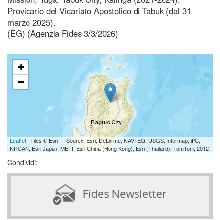
Provicario del Vicariato Apostolico di Tabuk (dal 31
marzo 2025).
(EG) (Agenzia Fides 3/3/2026)
+
−
Leaflet
| Tiles © Esri — Source: Esri, DeLorme, NAVTEQ, USGS, Intermap, iPC,
NRCAN, Esri Japan, METI, Esri China (Hong Kong), Esri (Thailand), TomTom, 2012
Condividi: