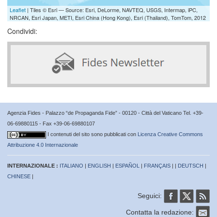
Leaflet
| Tiles © Esri — Source: Esri, DeLorme, NAVTEQ, USGS, Intermap, iPC,
NRCAN, Esri Japan, METI, Esri China (Hong Kong), Esri (Thailand), TomTom, 2012
Condividi:
Agenzia Fides - Palazzo “de Propaganda Fide” - 00120 - Città del Vaticano Tel. +39-
06-69880115 - Fax +39-06-69880107
I contenuti del sito sono pubblicati con
Licenza Creative Commons
Attribuzione 4.0 Internazionale
INTERNAZIONALE :
ITALIANO
|
ENGLISH
|
ESPAÑOL
|
FRANÇAIS
| |
DEUTSCH
|
CHINESE
|
Seguici:
Contatta la redazione: