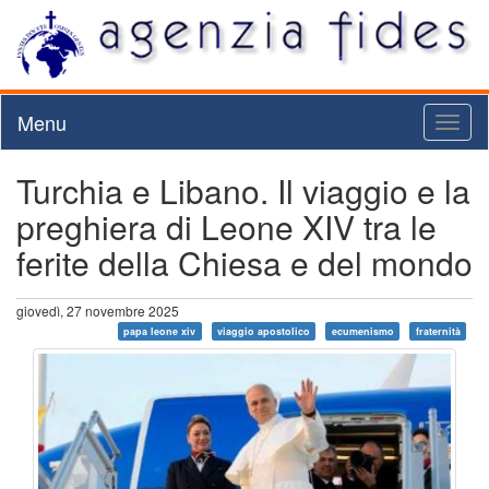
Menu
Toggl
naviga
Turchia e Libano. Il viaggio e la
preghiera di Leone XIV tra le
ferite della Chiesa e del mondo
giovedì, 27 novembre 2025
papa leone xiv
viaggio apostolico
ecumenismo
fraternità