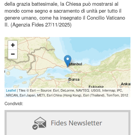
della grazia battesimale, la Chiesa può mostrarsi al
mondo come segno e sacramento di unità per tutto il
genere umano, come ha insegnato il Concilio Vaticano
II. (Agenzia Fides 27/11/2025)
+
−
Leaflet
| Tiles © Esri — Source: Esri, DeLorme, NAVTEQ, USGS, Intermap, iPC,
NRCAN, Esri Japan, METI, Esri China (Hong Kong), Esri (Thailand), TomTom, 2012
Condividi: