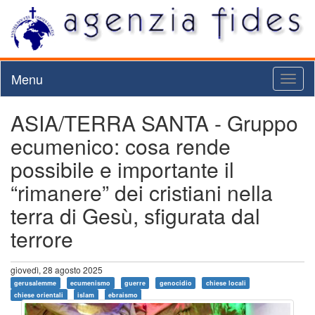
Menu
Toggl
naviga
ASIA/TERRA SANTA - Gruppo
ecumenico: cosa rende
possibile e importante il
“rimanere” dei cristiani nella
terra di Gesù, sfigurata dal
terrore
giovedì, 28 agosto 2025
gerusalemme
ecumenismo
guerre
genocidio
chiese locali
chiese orientali
islam
ebraismo