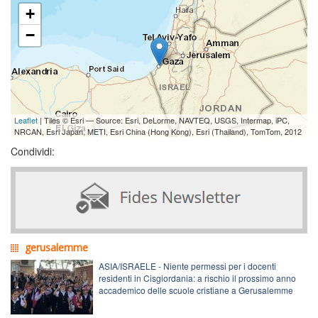
+
−
Leaflet
| Tiles © Esri — Source: Esri, DeLorme, NAVTEQ, USGS, Intermap, iPC,
NRCAN, Esri Japan, METI, Esri China (Hong Kong), Esri (Thailand), TomTom, 2012
Condividi:
gerusalemme
ASIA/ISRAELE - Niente permessi per i docenti
residenti in Cisgiordania: a rischio il prossimo anno
accademico delle scuole cristiane a Gerusalemme