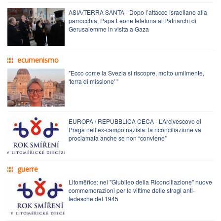
ASIA/TERRA SANTA - Dopo l’attacco israeliano alla
parrocchia, Papa Leone telefona ai Patriarchi di
Gerusalemme in visita a Gaza
ecumenismo
"Ecco come la Svezia si riscopre, molto umilmente,
'terra di missione' "
EUROPA / REPUBBLICA CECA - L’Arcivescovo di
Praga nell’ex-campo nazista: la riconciliazione va
proclamata anche se non “conviene”
guerre
Litoměřice: nel "Giubileo della Riconciliazione" nuove
commemorazioni per le vittime delle stragi anti-
tedesche del 1945