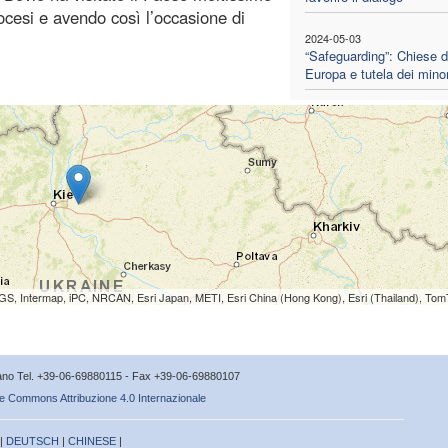
ocesi e avendo così l’occasione di
2024-05-03
“Safeguarding”: Chiese d
Europa e tutela dei minor
S, Intermap, iPC, NRCAN, Esri Japan, METI, Esri China (Hong Kong), Esri (Thailand), To
icano Tel. +39-06-69880115 - Fax +39-06-69880107
e Commons Attribuzione 4.0 Internazionale
 |
DEUTSCH
|
CHINESE
|