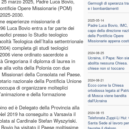
ta 25 marzo 2025, Padre Luca Bovio,
Germogli di speranza tra 
 Pontificie Opere Missionarie (POM)
e i bombardamenti
o 2025-2030.
une esperienze missionarie di
2025-05-14
Padre Luca Bovio, IMC,
996 Luca Bovio entra a far parte dei
capo della direzione naz
osofici presso lo Studio teologico
delle Pontificie Opere
oltà Teologica dell’Italia settentrionale
Missionarie appena costi
4) completa gli studi teologici
2024-08-25
 2006 viene ordinato sacerdote a
Ucraina, il Papa: Non si
à Gregoriana il diploma di laurea in
abolita nessuna Chiesa.
 alla volta della Polonia con due
chiese non si toccano
ei Missionari della Consolata nel Paese.
etario nazionale della Pontificia Unione
2024-08-21
Ecco come la Chiesa
 occupa di organizzare molteplici
ortodossa legata al Patri
ll’animazione e della formazione
di Mosca viene bandita
dall'Ucraina
ino ed è Delegato della Provincia alla
2024-08-15
Nel 2019 ha conseguito a Varsavia il
Telefonata Zuppi-Li Hui:
itolata al Cardinale Stefan Wyszyński.
Santa Sede al lavoro per
 Bovio ha visitato il Paese moltissime
favorire il dialogo