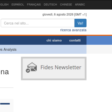
GLISH
ESPAÑOL
FRANÇAIS
DEUTSCH
CHINESE
ARABIC
giovedì, 6 agosto 2026 [GMT +1]
Vai!
ricerca avanzata
chi siamo
contatti
s Analysis
ena