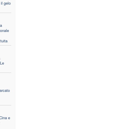
il gelo
 a
ionale
tuita
a
 Le
arcato
 Cina e