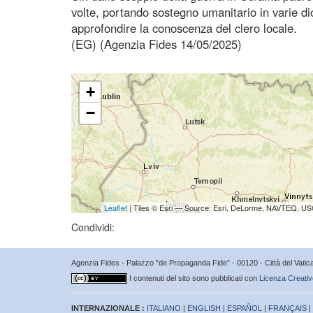
volte, portando sostegno umanitario in varie di
approfondire la conoscenza del clero locale.
(EG) (Agenzia Fides 14/05/2025)
+
−
Leaflet
| Tiles © Esri — Source: Esri, DeLorme, NAVTEQ, USG
Condividi:
Agenzia Fides - Palazzo “de Propaganda Fide” - 00120 - Città del Vat
I contenuti del sito sono pubblicati con
Licenza Creativ
INTERNAZIONALE :
ITALIANO
|
ENGLISH
|
ESPAÑOL
|
FRANÇAIS
|