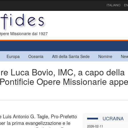
ITALIANO
EN
 Opere Missionarie dal 1927
Europa
Oceania
Atti della Santa Sede
Nomine
New
 Luca Bovio, IMC, a capo della
 Pontificie Opere Missionarie app
le Luis Antonio G. Tagle, Pro-Prefetto
UCRAINA
per la prima evangelizzazione e le
2026-02-11