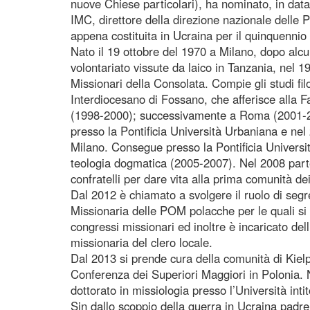
nuove Chiese particolari), ha nominato, in da
IMC, direttore della direzione nazionale delle
appena costituita in Ucraina per il quinquenni
Nato il 19 ottobre del 1970 a Milano, dopo alc
volontariato vissute da laico in Tanzania, nel 1
Missionari della Consolata. Compie gli studi fil
Interdiocesano di Fossano, che afferisce alla Fac
(1998-2000); successivamente a Roma (2001-200
presso la Pontificia Università Urbaniana e nel
Milano. Consegue presso la Pontificia Universit
teologia dogmatica (2005-2007). Nel 2008 parte
confratelli per dare vita alla prima comunità d
Dal 2012 è chiamato a svolgere il ruolo di segr
Missionaria delle POM polacche per le quali si
congressi missionari ed inoltre è incaricato de
missionaria del clero locale.
Dal 2013 si prende cura della comunità di Kielp
Conferenza dei Superiori Maggiori in Polonia. 
dottorato in missiologia presso l’Università int
Sin dallo scoppio della guerra in Ucraina padre