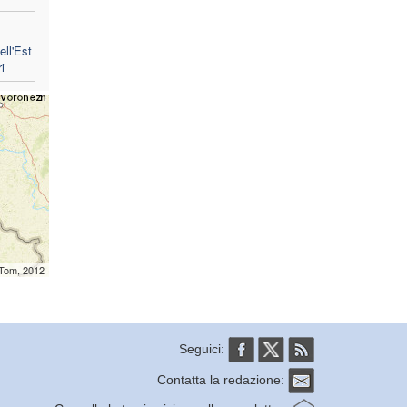
ell'Est
i
mTom, 2012
Seguici:
Contatta la redazione: