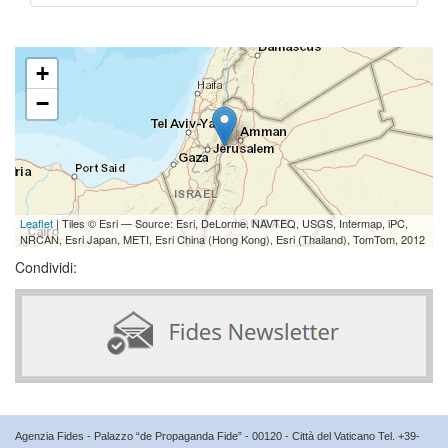
+
−
Leaflet
| Tiles © Esri — Source: Esri, DeLorme, NAVTEQ, USGS, Intermap, iPC,
NRCAN, Esri Japan, METI, Esri China (Hong Kong), Esri (Thailand), TomTom, 2012
Condividi:
Agenzia Fides - Palazzo “de Propaganda Fide” - 00120 - Città del Vaticano Tel. +39-