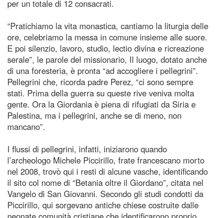
per un totale di 12 consacrati.
“Pratichiamo la vita monastica, cantiamo la liturgia delle
ore, celebriamo la messa in comune insieme alle suore.
E poi silenzio, lavoro, studio, lectio divina e ricreazione
serale”, le parole del missionario, Il luogo, dotato anche
di una foresteria, è pronta “ad accogliere i pellegrini”.
Pellegrini che, ricorda padre Perez, “ci sono sempre
stati. Prima della guerra su queste rive veniva molta
gente. Ora la Giordania è piena di rifugiati da Siria e
Palestina, ma i pellegrini, anche se di meno, non
mancano”.
I flussi di pellegrini, infatti, iniziarono quando
l’archeologo Michele Piccirillo, frate francescano morto
nel 2008, trovò qui i resti di alcune vasche, identificando
il sito col nome di “Betania oltre il Giordano”, citata nel
Vangelo di San Giovanni. Secondo gli studi condotti da
Piccirillo, qui sorgevano antiche chiese costruite dalle
neonate comunità cristiane che identificarono proprio