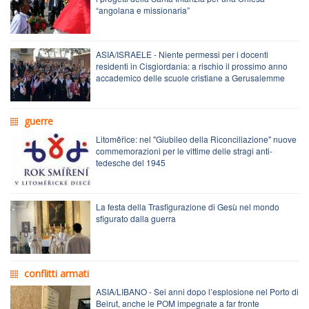
“angolana e missionaria”
ASIA/ISRAELE - Niente permessi per i docenti
residenti in Cisgiordania: a rischio il prossimo anno
accademico delle scuole cristiane a Gerusalemme
guerre
Litoměřice: nel "Giubileo della Riconciliazione" nuove
commemorazioni per le vittime delle stragi anti-
tedesche del 1945
La festa della Trasfigurazione di Gesù nel mondo
sfigurato dalla guerra
conflitti armati
ASIA/LIBANO - Sei anni dopo l’esplosione nel Porto di
Beirut, anche le POM impegnate a far fronte