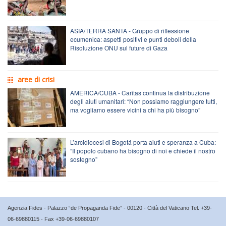
ASIA/TERRA SANTA - Gruppo di riflessione
ecumenica: aspetti positivi e punti deboli della
Risoluzione ONU sul future di Gaza
aree di crisi
AMERICA/CUBA - Caritas continua la distribuzione
degli aiuti umanitari: “Non possiamo raggiungere tutti,
ma vogliamo essere vicini a chi ha più bisogno”
L’arcidiocesi di Bogotá porta aiuti e speranza a Cuba:
“Il popolo cubano ha bisogno di noi e chiede il nostro
sostegno”
Agenzia Fides - Palazzo “de Propaganda Fide” - 00120 - Città del Vaticano Tel. +39-
06-69880115 - Fax +39-06-69880107