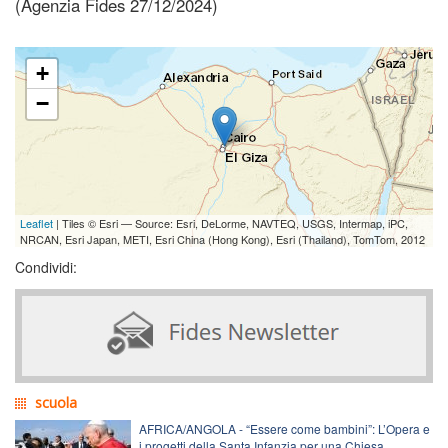
(Agenzia Fides 27/12/2024)
+
−
Leaflet
| Tiles © Esri — Source: Esri, DeLorme, NAVTEQ, USGS, Intermap, iPC,
NRCAN, Esri Japan, METI, Esri China (Hong Kong), Esri (Thailand), TomTom, 2012
Condividi:
scuola
AFRICA/ANGOLA - “Essere come bambini”: L’Opera e
i progetti della Santa Infanzia per una Chiesa