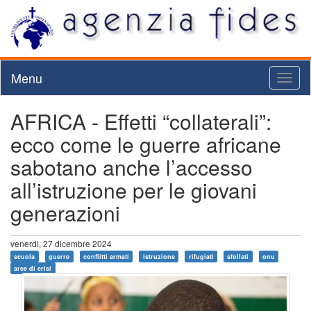
Menu
Toggl
naviga
AFRICA - Effetti “collaterali”:
ecco come le guerre africane
sabotano anche l’accesso
all’istruzione per le giovani
generazioni
venerdì, 27 dicembre 2024
scuola
guerre
conflitti armati
istruzione
rifugiati
sfollati
onu
aree di crisi