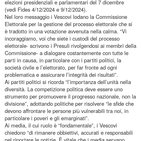
elezioni presidenziali e parlamentari del 7 dicembre
(vedi Fides 4/12/2024 e 9/12/2024).
Nel loro messaggio i Vescovi lodano la Commissione
Elettorale per la gestione del processo elettorale che si
è tradotto in una votazione avvenuta nella calma. “Vi
incoraggiamo, voi che siete i custodi del processo
elettorale- scrivono i Presuli rivolgendosi ai membri della
Commissione- a dialogare costantemente con tutte le
parti in causa, in particolare con i partiti politici, la
società civile e l’elettorato, per far fronte ad ogni
problematica e assicurare l’integrità dei risultati”.
Ai partiti politici si ricorda “l’importanza dell’unità nella
diversità. La competizione politica deve essere uno
strumento per promuovere il progresso nazionale, non la
divisione”, adottando politiche per risolvere “le sfide che
devono affrontare le persone più vulnerabili tra noi, in
particolare i poveri e gli emarginati”.
Ai media, il cui ruolo è “fondamentale”, i Vescovi
chiedono “di rimanere obbiettivi, accurati e responsabili
nel riportare le notizie. È vitale che i media servano