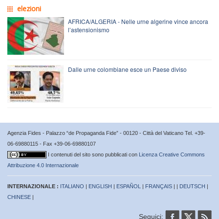
elezioni
AFRICA/ALGERIA - Nelle urne algerine vince ancora
l’astensionismo
Dalle urne colombiane esce un Paese diviso
Agenzia Fides - Palazzo “de Propaganda Fide” - 00120 - Città del Vaticano Tel. +39-
06-69880115 - Fax +39-06-69880107
I contenuti del sito sono pubblicati con
Licenza Creative Commons
Attribuzione 4.0 Internazionale
INTERNAZIONALE :
ITALIANO
|
ENGLISH
|
ESPAÑOL
|
FRANÇAIS
| |
DEUTSCH
|
CHINESE
|
Seguici: