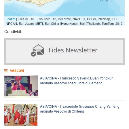
Leaflet
| Tiles © Esri — Source: Esri, DeLorme, NAVTEQ, USGS, Intermap, iPC,
NRCAN, Esri Japan, METI, Esri China (Hong Kong), Esri (Thailand), TomTom, 2012
Condividi:
vescovi
ASIA/CINA - Francesco Saverio Duan Yongkun
ordinato Vescovo coadiutore di Bameng
ASIA/CINA - Il sacerdote Giuseppe Chang Yanfeng
ordinato Vescovo di Chifeng