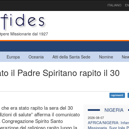
ITALIANO
EN
 Opere Missionarie dal 1927
Europa
Oceania
Atti della Santa Sede
Nomine
New
 il Padre Spiritano rapito il 30
rapimenti
che era stato rapito la sera del 30
NIGERIA
izioni di salute” afferma il comunicato
2026-08-07
la Congregazione Spirito Santo
AFRICA/NIGERIA: Infan
berazione del religioso rapito lungo la
Missionaria, Suor Inês P