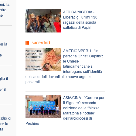
ni: la
ntro
AFRICA/NIGERIA -
nel
Liberati gli ultimi 130
ragazzi della scuola
cattolica di Papiri
sacerdoti
on la
AMERICA/PERÙ - “In
le
persona Christi Capitis”:
le Chiese
latinoamericane si
interrogano sull’identità
dei sacerdoti davanti alle nuove urgenze
ia il
pastorali
r il
ASIA/CINA - “Correre per
il Signore”: seconda
edizione della “Mezza
Maratona sinodale”
idio di
dell’arcidiocesi di
er la
Pechino
ta