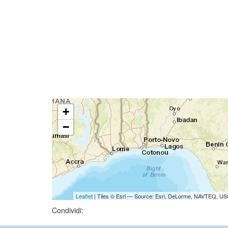
+
−
Leaflet
| Tiles © Esri — Source: Esri, DeLorme, NAVTEQ, USG
Condividi: