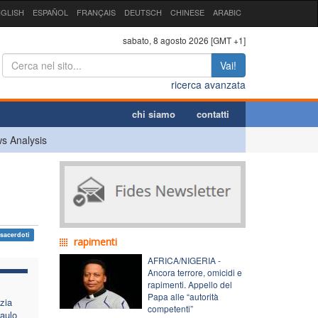
GLISH
ESPAÑOL
FRANÇAIS
DEUTSCH
CHINESE
ARABIC
sabato, 8 agosto 2026 [GMT +1]
Vai!
ricerca avanzata
chi siamo
contatti
s Analysis
sacerdoti
rapimenti
AFRICA/NIGERIA -
Ancora terrore, omicidi e
rapimenti. Appello del
Papa alle “autorità
zia
competenti”
aulo