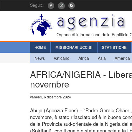
Seguici
Organo di informazione delle Pontificie
HOME
MISSIONARI UCCISI
STATISTICHE
News
Vaticano
Africa
Asia
America
AFRICA/NIGERIA - Liberato
novembre
venerdì, 6 dicembre 2024
Abuja (Agenzia Fides) – “Padre Gerald Ohaeri, 
novembre, è stato rilasciato ed è in buone cond
della Provincia sud-orientale della Nigeria del
(Spiritani), con il quale è stata annunciata la li