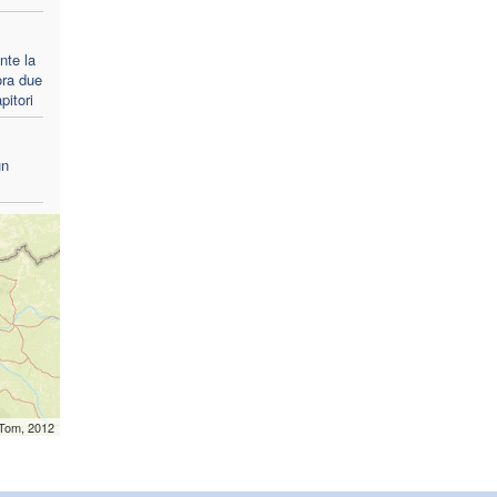
nte la
ra due
pitori
un
mTom, 2012