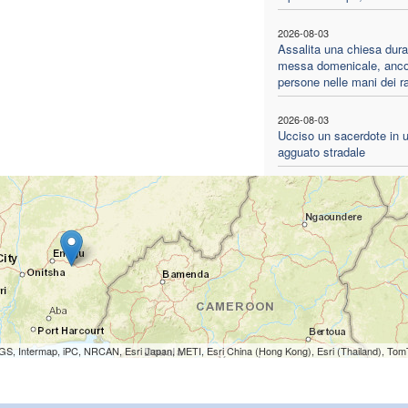
2026-08-03
Assalita una chiesa dura
messa domenicale, anco
persone nelle mani dei ra
2026-08-03
Ucciso un sacerdote in 
agguato stradale
S, Intermap, iPC, NRCAN, Esri Japan, METI, Esri China (Hong Kong), Esri (Thailand), To