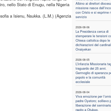
Albino ai direttori diocesa
ro, nello Stato di Enugu, nella Nigeria
missione nasce dall’inco
con Cristo e si esprime 
osofia a Isienu, Nsukka. (L.M.) (Agenzia
servizio
2026-08-06
La Presidenza cerca di
stemperare le tensioni c
Chiesa cattolica dopo le
dichiarazioni del cardina
Onaiyekan
2026-08-05
L’Infanzia Missionaria tagl
traguardo dei 25 anni.
Germoglio di speranza pe
popolo e la comunità
ecclesiale
2026-08-04
Viva emozione per l’omic
padre Oyetoro; sollievo p
liberazione del seminaris
rapito a Otukpo,