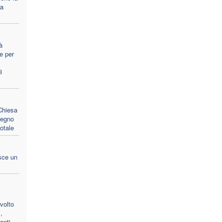
ra
à
e per
i
 Chiesa
pegno
otale
sce un
volto
,
anti