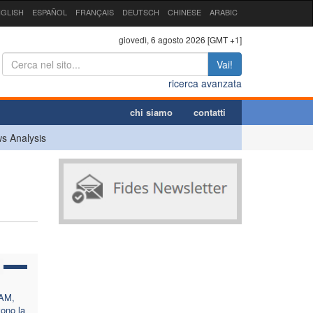
GLISH
ESPAÑOL
FRANÇAIS
DEUTSCH
CHINESE
ARABIC
giovedì, 6 agosto 2026 [GMT +1]
Vai!
ricerca avanzata
chi siamo
contatti
s Analysis
LAM,
ono la