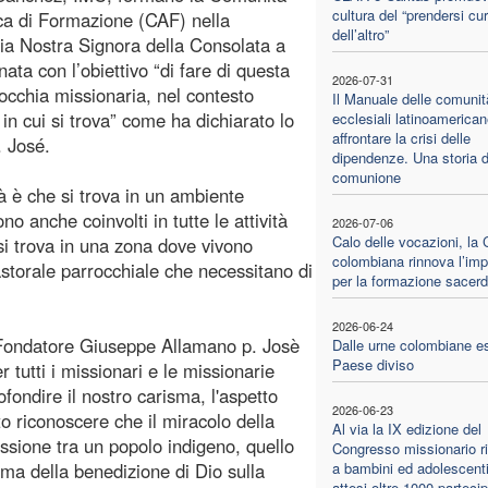
cultura del “prendersi cu
ca di Formazione (CAF) nella
dell’altro”
ia Nostra Signora della Consolata a
ata con l’obiettivo “di fare di questa
2026-07-31
occhia missionaria, nel contesto
Il Manuale delle comunit
 in cui si trova” come ha dichiarato lo
ecclesiali latinoamerican
affrontare la crisi delle
. José.
dipendenze. Una storia d
comunione
tà è che si trova in un ambiente
no anche coinvolti in tutte le attività
2026-07-06
Calo delle vocazioni, la
si trova in una zona dove vivono
colombiana rinnova l’im
astorale parrocchiale che necessitano di
per la formazione sacerd
2026-06-24
l Fondatore Giuseppe Allamano p. Josè
Dalle urne colombiane e
Paese diviso
tutti i missionari e le missionarie
ofondire il nostro carisma, l'aspetto
2026-06-23
to riconoscere che il miracolo della
Al via la IX edizione del
ssione tra un popolo indigeno, quello
Congresso missionario ri
ma della benedizione di Dio sulla
a bambini ed adolescenti
attesi oltre 1000 partecip