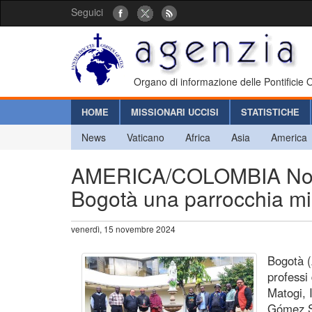
Seguici
Organo di informazione delle Pontificie
HOME
MISSIONARI UCCISI
STATISTICHE
News
Vaticano
Africa
Asia
America
AMERICA/COLOMBIA Nostr
Bogotà una parrocchia mi
venerdì, 15 novembre 2024
Bogotà (
professi 
Matogi, 
Gómez S