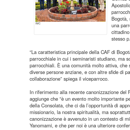
Apostoli
parrocch
Bogotà, n
IMC
una parr
cittadino
stesso p
“La caratteristica principale della CAF di Bogo
parrocchiale in cui i seminaristi studiano, ma so
parrocchiali. È una comunità molto attiva, che 
diverse persone anziane, e con altre sfide di p
collaborazione” spiega il viceparroco.
In riferimento alla recente canonizzazione de
aggiunge che “è un evento molto importante per 
della Consolata, che ci da l’opportunità di appr
missionario, la nostra spiritualità, ma soprattut
canonizzazione è avvenuto in un contesto di mi
Yanomami, e che per noi è una ulteriore confer