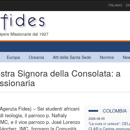
ITALIANO
EN
 Opere Missionarie dal 1927
Europa
Oceania
Atti della Santa Sede
Nomine
New
a Signora della Consolata: a
ssionaria
Agenzia Fides) – Sei studenti africani
COLOMBIA
di teologia, il parroco p. Naftaly
2026-08-05
IMC, e il vice parroco p. José Lorenzo
“La cura ci unisce”: CE
ánchez, IMC, formano la Comunità
CLAR e Caritas promuov