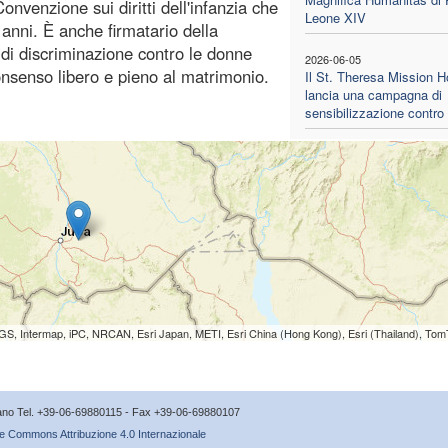
nvenzione sui diritti dell'infanzia che
Leone XIV
 anni. È anche firmatario della
 di discriminazione contro le donne
2026-06-05
onsenso libero e pieno al matrimonio.
Il St. Theresa Mission H
lancia una campagna di
sensibilizzazione contro 
S, Intermap, iPC, NRCAN, Esri Japan, METI, Esri China (Hong Kong), Esri (Thailand), To
icano Tel. +39-06-69880115 - Fax +39-06-69880107
e Commons Attribuzione 4.0 Internazionale