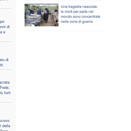
Una tragedia nascosta:
le morti per parto nel
mondo sono concentrate
opo
nelle zone di guerra
nni di
ca e
ato di
ti
acrata
 Fede,
ù forti
escovo
i della
 Papa