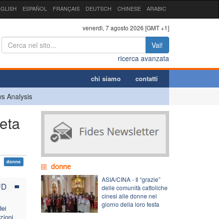
GLISH
ESPAÑOL
FRANÇAIS
DEUTSCH
CHINESE
ARABIC
venerdì, 7 agosto 2026 [GMT +1]
Vai!
ricerca avanzata
chi siamo
contatti
s Analysis
eta
donne
donne
ASIA/CINA - Il “grazie”
UD
delle comunità cattoliche
cinesi alle donne nel
giorno della loro festa
dei
zioni