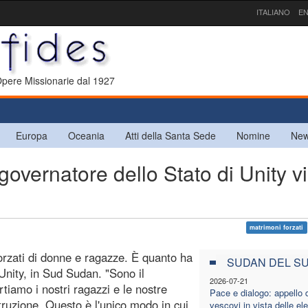
ITALIANO
EN
 Opere Missionarie dal 1927
Europa
Oceania
Atti della Santa Sede
Nomine
New
vernatore dello Stato di Unity vi
matrimoni forzati
orzati di donne e ragazze. È quanto ha
SUDAN DEL S
 Unity, in Sud Sudan. "Sono il
2026-07-21
tiamo i nostri ragazzi e le nostre
Pace e dialogo: appello 
struzione. Questo è l'unico modo in cui
vescovi in vista delle ele