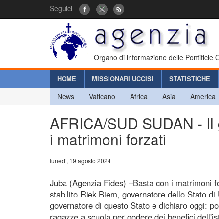
Seguici
Organo di informazione delle Pontificie
HOME
MISSIONARI UCCISI
STATISTICHE
News
Vaticano
Africa
Asia
America
AFRICA/SUD SUDAN - Il go
i matrimoni forzati
lunedì, 19 agosto 2024
Juba (Agenzia Fides) –Basta con i matrimoni f
stabilito Riek Biem, governatore dello Stato di
governatore di questo Stato e dichiaro oggi: por
ragazze a scuola per godere dei benefici dell'i