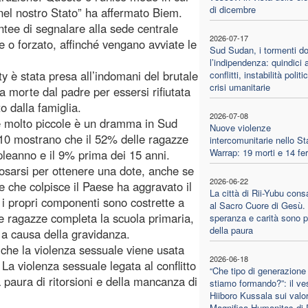
di dicembre
el nostro Stato” ha affermato Biem.
ntee di segnalare alla sede centrale
2026-07-17
le o forzato, affinché vengano avviate le
Sud Sudan, i tormenti d
l’indipendenza: quindici a
y è stata presa all’indomani del brutale
conflitti, instabilità politi
crisi umanitarie
a morte dal padre per essersi rifiutata
o dalla famiglia.
2026-07-08
e molto piccole è un dramma in Sud
Nuove violenze
 2010 mostrano che il 52% delle ragazze
intercomunitarie nello St
Warrap: 19 morti e 14 feri
leanno e il 9% prima dei 15 anni.
sposarsi per ottenere una dote, anche se
2026-06-22
 che colpisce il Paese ha aggravato il
La città di Rii-Yubu cons
i propri componenti sono costrette a
al Sacro Cuore di Gesù.
lle ragazze completa la scuola primaria,
speranza e carità sono pi
della paura
a causa della gravidanza.
 che la violenza sessuale viene usata
2026-06-18
La violenza sessuale legata al conflitto
“Che tipo di generazione
a paura di ritorsioni e della mancanza di
stiamo formando?”: il v
Hiiboro Kussala sui valor
Magnifica Humanitas di