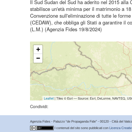
Il Sud Sudan del Sud ha aderito nel 2015 alla Co
stabilisce un'età minima per il matrimonio a 18
Convenzione sull'eliminazione di tutte le forme
(CEDAW), che obbliga gli Stati a garantire il c
(L.M.) (Agenzia Fides 19/8/2024)
+
−
Leaflet
| Tiles © Esri — Source: Esri, DeLorme, NAVTEQ, USG
Condividi:
Agenzia Fides - Palazzo “de Propaganda Fide” - 00120 - Città del Vat
I contenuti del sito sono pubblicati con
Licenza Creativ