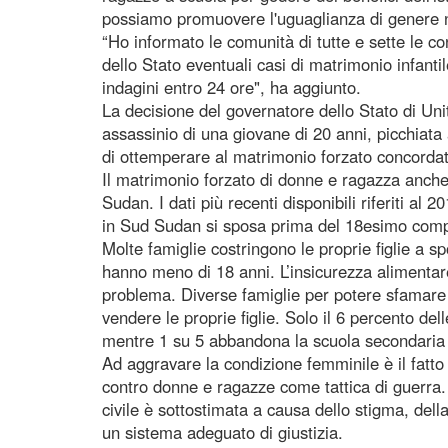
possiamo promuovere l'uguaglianza di genere n
“Ho informato le comunità di tutte e sette le co
dello Stato eventuali casi di matrimonio infanti
indagini entro 24 ore", ha aggiunto.
La decisione del governatore dello Stato di Unit
assassinio di una giovane di 20 anni, picchiata 
di ottemperare al matrimonio forzato concordat
Il matrimonio forzato di donne e ragazza anch
Sudan. I dati più recenti disponibili riferiti al
in Sud Sudan si sposa prima del 18esimo comp
Molte famiglie costringono le proprie figlie a 
hanno meno di 18 anni. L’insicurezza alimentare
problema. Diverse famiglie per potere sfamare 
vendere le proprie figlie. Solo il 6 percento de
mentre 1 su 5 abbandona la scuola secondaria 
Ad aggravare la condizione femminile è il fatto
contro donne e ragazze come tattica di guerra. 
civile è sottostimata a causa dello stigma, dell
un sistema adeguato di giustizia.